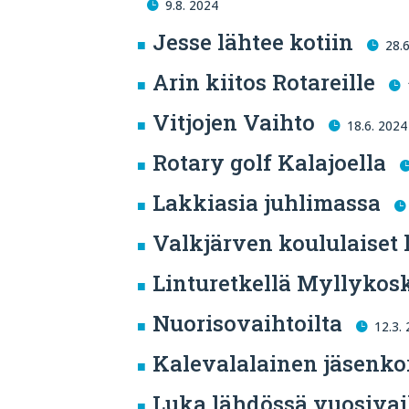
9.8. 2024
Jesse lähtee kotiin
28.
Arin kiitos Rotareille
Vitjojen Vaihto
18.6. 2024
Rotary golf Kalajoella
Lakkiasia juhlimassa
Valkjärven koululaiset 
Linturetkellä Myllykosk
Nuorisovaihtoilta
12.3.
Kalevalalainen jäsenkor
Luka lähdössä vuosivai