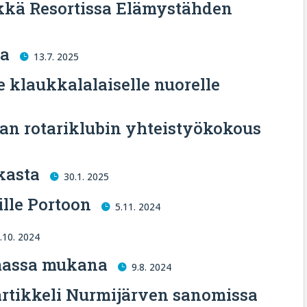
kkä Resortissa Elämystähden
ta
13.7. 2025
e klaukkalalaiselle nuorelle
an rotariklubin yhteistyökokous
kasta
30.1. 2025
ille Portoon
5.11. 2024
.10. 2024
massa mukana
9.8. 2024
rtikkeli Nurmijärven sanomissa