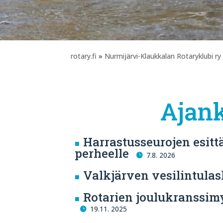
rotary.fi
»
Nurmijärvi-Klaukkalan Rotaryklubi ry
Ajank
Harrastusseurojen esit
perheelle
7.8. 2026
Valkjärven vesilintulas
Rotarien joulukranssimy
19.11. 2025