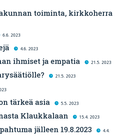
rakunnan toiminta, kirkkoherra
6.6. 2023
ejä
4.6. 2023
nan ihmiset ja empatia
21.5. 2023
arysäätiölle?
21.5. 2023
2023
on tärkeä asia
5.5. 2023
inasta Klaukkalaan
15.4. 2023
pahtuma jälleen 19.8.2023
4.4.