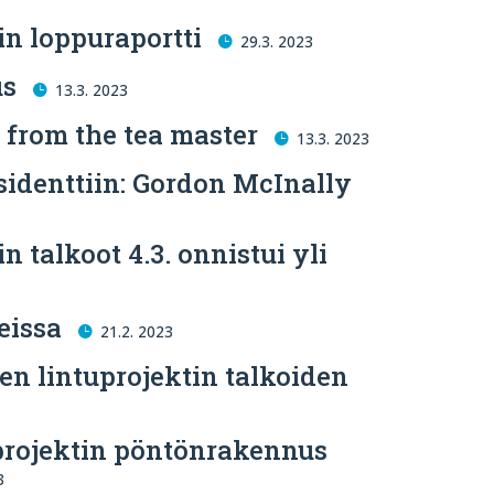
in loppuraportti
29.3. 2023
us
13.3. 2023
 from the tea master
13.3. 2023
sidenttiin: Gordon McInally
n talkoot 4.3. onnistui yli
eissa
21.2. 2023
ven lintuprojektin talkoiden
projektin pöntönrakennus
3