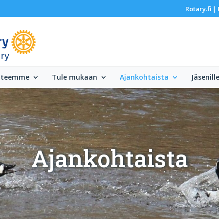
Rotary.fi
|
 ry
 teemme
Tule mukaan
Ajankohtaista
Jäsenill
Ajankohtaista