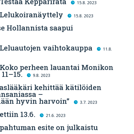
 Testaa Kepparirata
15.8. 2023
 Lelukoiranäyttely
15.8. 2023
e Hollannista saapui
 Leluautojen vaihtokauppa
11.8.
 Koko perheen lauantai Monikon
 11–15.
9.8. 2023
lääkäri kehittää kätilöiden
ansaniassa –
ään hyvin harvoin”
3.7. 2023
ttiin 13.6.
21.6. 2023
pahtuman esite on julkaistu