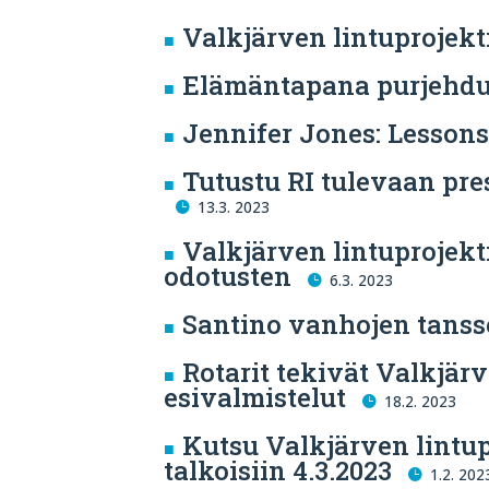
Valkjärven lintuprojekt
Elämäntapana purjehd
Jennifer Jones: Lessons
Tutustu RI tulevaan pre
13.3. 2023
Valkjärven lintuprojekti
odotusten
6.3. 2023
Santino vanhojen tanss
Rotarit tekivät Valkjär
esivalmistelut
18.2. 2023
Kutsu Valkjärven lintu
talkoisiin 4.3.2023
1.2. 202