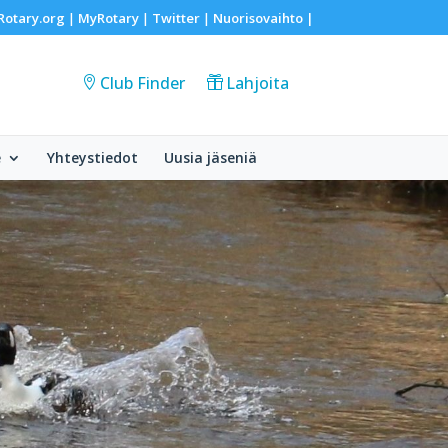
Rotary.org
MyRotary
Twitter
Nuorisovaihto
|
|
|
|
Club Finder
Lahjoita
e
Yhteystiedot
Uusia jäseniä