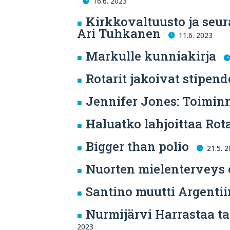
16.6. 2023
Kirkkovaltuusto ja seu
Ari Tuhkanen
11.6. 2023
Markulle kunniakirja
Rotarit jakoivat stipend
Jennifer Jones: Toimin
Haluatko lahjoittaa Rot
Bigger than polio
21.5. 
Nuorten mielenterveys 
Santino muutti Argenti
Nurmijärvi Harrastaa ta
2023