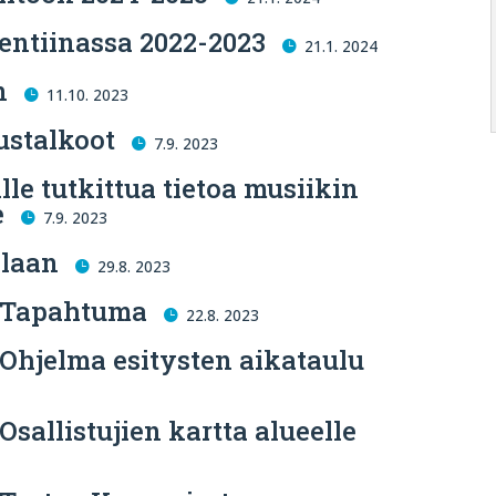
entiinassa 2022-2023
21.1. 2024
n
11.10. 2023
ustalkoot
7.9. 2023
lle tutkittua tietoa musiikin
e
7.9. 2023
olaan
29.8. 2023
– Tapahtuma
22.8. 2023
 Ohjelma esitysten aikataulu
sallistujien kartta alueelle