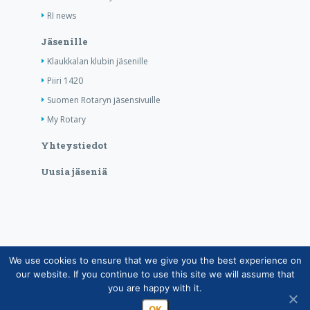
RI news
Jäsenille
Klaukkalan klubin jäsenille
Piiri 1420
Suomen Rotaryn jäsensivuille
My Rotary
Yhteystiedot
Uusia jäseniä
We use cookies to ensure that we give you the best experience on
Copyright © Suomen Rotarypalvelu ry 2026 |
our website. If you continue to use this site we will assume that
Jäsentietojärjestelmän tietosuojaseloste
|
Henkilötietojen
you are happy with it.
käsittely Rotarytoiminnassa
OK