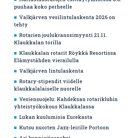
puuhaa koko perheelle
Valkjärven vesilintulaskenta 2026 on
tehty
Rotarien joulukranssimyynti 21.11.
Klaukkalan torilla
Klaukkalan rotarit Röykkä Resortissa
Elämystähden vierailulla
Valkjärven lintulaskenta
Rotary-stipendit viidelle
klaukkalalaiselle nuorelle
Vesiensuojelu: Kahdeksan rotariklubin
yhteistyökokous Klaukkalassa
Lukan kuulumisia Eurekasta
Kutsu nuorten Jazz-leirille Portoon
Ari kunniajäseneksi