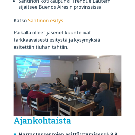
Santinon kotikaupunki Trenque Lautern
sijaitsee Buenos Airesin provinssissa
Katso
Santinon esitys
Paikalla olleet jäsenet kuuntelivat
tarkkaavaisesti esitystä ja kysymyksiä
esitettiin tiuhan tahtiin.
Ajankohtaista
Harrastusseurojen esittäytymisessä 8.8.