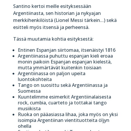
Santino kertoi meille esityksessään
Argentiinasta, sen historian ja nykyajan
merkkihenkilöistä (Lionel Messi tärkein…) sekä
esitteli myös itsensä ja perheensä.
Tässä muutamia kohtia esityksestä:
Entinen Espanjan siirtomaa, itsenäistyi 1816
Argentiinassa puhuttu espanjan kieli eroaa
monin paikoin Espanjan espanjan kielestä,
mutta ymmärtävät kuitenkin toisiaan
Argentiinassa on paljon upeita
luontokohteita
Tango on suosittu sekä Argentiinassa ja
Suomessa
Kuuntelimme esimerkit Argentiinalaisesta
rock, cumbia, cuarteto ja tottakai tango
musiikista
Ruoka on pääasiassa lihaa, joka myös on yksi
isoimpia Argentiinan vientituotteita öljyn
ohella