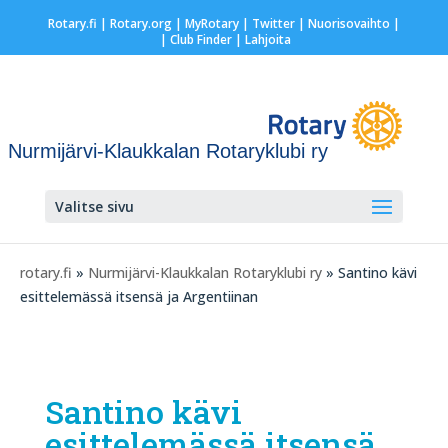
Rotary.fi
|
Rotary.org
|
MyRotary
|
Twitter
|
Nuorisovaihto
|
| Club Finder
| Lahjoita
Nurmijärvi-Klaukkalan Rotaryklubi ry
Valitse sivu
rotary.fi
»
Nurmijärvi-Klaukkalan Rotaryklubi ry
» Santino kävi
esittelemässä itsensä ja Argentiinan
Santino kävi
esittelemässä itsensä