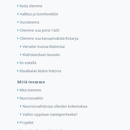
Keitä olemme
Hallitus ja toimihenkilöt
Vuositeema
Olemme osa piiriä 1420
Olemme osa kansainvälistä Rotarya
Vierailut muissa klubeissa
Klubistandaari kuvasto
Ilo esitellä
Klaukkalan klubin historia
Mitä teemme
Mitä teemme
Nuorisovaihto
Nuorisovaihdossa olleiden kokemuksia
Vaihto-oppilaan isäntäperheeksi?
Projektit