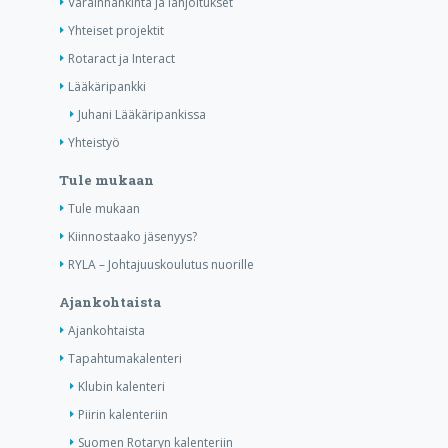
Varainhankinta ja lahjoitukset
Yhteiset projektit
Rotaract ja Interact
Lääkäripankki
Juhani Lääkäripankissa
Yhteistyö
Tule mukaan
Tule mukaan
Kiinnostaako jäsenyys?
RYLA – Johtajuuskoulutus nuorille
Ajankohtaista
Ajankohtaista
Tapahtumakalenteri
Klubin kalenteri
Piirin kalenteriin
Suomen Rotaryn kalenteriin