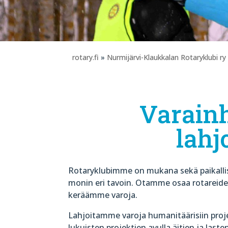
rotary.fi
»
Nurmijärvi-Klaukkalan Rotaryklubi ry
Varainh
lahj
Rotaryklubimme on mukana sekä paikallis
monin eri tavoin. Otamme osaa rotareid
keräämme varoja.
Lahjoitamme varoja humanitäärisiin proj
lukuisten projektien avulla äitien ja las