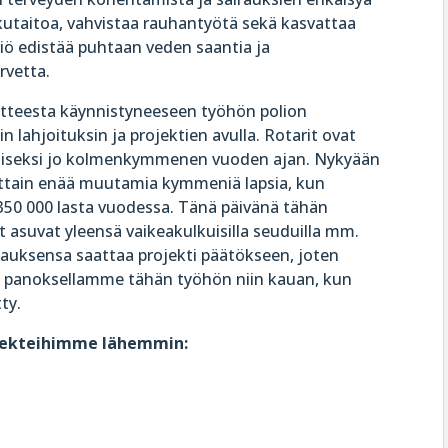
ukutaitoa, vahvistaa rauhantyötä sekä kasvattaa
ätiö edistää puhtaan veden saantia ja
rvetta.
itteesta käynnistyneeseen työhön polion
 lahjoituksin ja projektien avulla. Rotarit ovat
tamiseksi jo kolmenkymmenen vuoden ajan. Nykyään
osittain enää muutamia kymmeniä lapsia, kun
 350 000 lasta vuodessa. Tänä päivänä tähän
 asuvat yleensä vaikeakulkuisilla seuduilla mm.
pauksensa saattaa projekti päätökseen, joten
 panoksellamme tähän työhön niin kauan, kun
ty.
jekteihimme lähemmin: