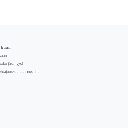
ukaan
kaan
aako jäsenyys?
ohtajuuskoulutus nuorille