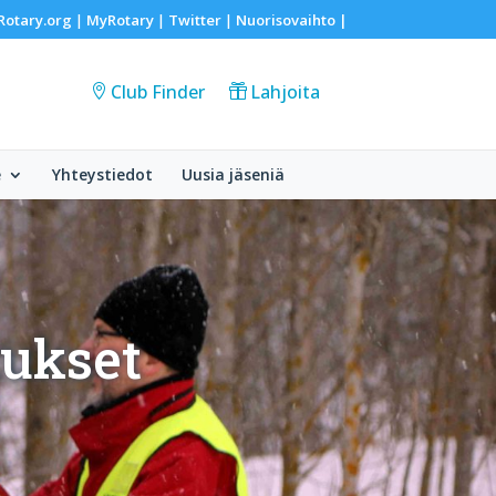
Rotary.org
MyRotary
Twitter
Nuorisovaihto
|
|
|
|
Club Finder
Lahjoita
e
Yhteystiedot
Uusia jäseniä
tukset