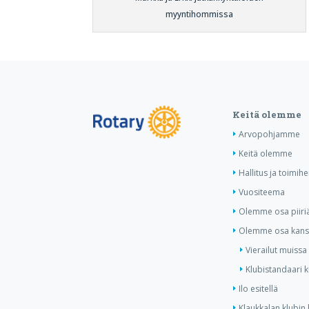
myyntihommissa
Keitä olemme
Arvopohjamme
Keitä olemme
Hallitus ja toimihe
Vuositeema
Olemme osa piiri
Olemme osa kansa
Vierailut muissa
Klubistandaari 
Ilo esitellä
Klaukkalan klubin 