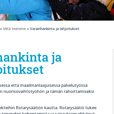
»
Mitä teemme
» Varainhankinta ja lahjoitukset
ankinta ja
oitukset
essa että maailmanlaajuisessa palvelutyössä
en nuorisovaihtotyöhön ja tämän rahoittamiseksi
ekteihin Rotarysäätiön kautta. Rotarysäätiö tukee
ten terveyden kohentamista ja sairauksien ehkäisyä