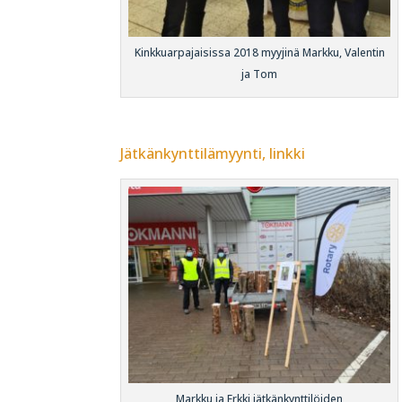
Kinkkuarpajaisissa 2018 myyjinä Markku, Valentin
ja Tom
Jätkänkynttilämyynti, linkki
Markku ja Erkki jätkänkynttilöiden