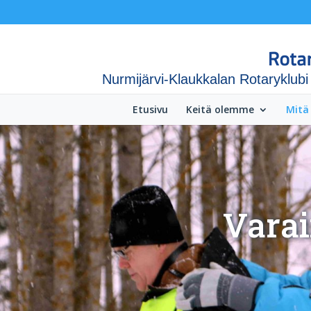
Nurmijärvi-Klaukkalan Rotaryklubi
Etusivu
Keitä olemme
Mitä
Varai