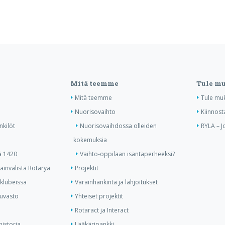
Mitä teemme
Tule m
Mitä teemme
Tule mu
Nuorisovaihto
Kiinnost
nkilöt
Nuorisovaihdossa olleiden
RYLA – J
kokemuksia
ä 1420
Vaihto-oppilaan isäntäperheeksi?
invälistä Rotarya
Projektit
 klubeissa
Varainhankinta ja lahjoitukset
kuvasto
Yhteiset projektit
Rotaract ja Interact
historia
Lääkäripankki