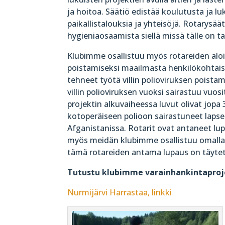
ja hoitoa. Säätiö edistää koulutusta ja l
paikallistalouksia ja yhteisöjä. Rotarysä
hygieniaosaamista siellä missä tälle on ta
Klubimme osallistuu myös rotareiden alo
poistamiseksi maailmasta henkilökohtaisin
tehneet työtä villin polioviruksen pois
villin polioviruksen vuoksi sairastuu vu
projektin alkuvaiheessa luvut olivat jopa
kotoperäiseen polioon sairastuneet lapset
Afganistanissa. Rotarit ovat antaneet lu
myös meidän klubimme osallistuu omalla
tämä rotareiden antama lupaus on täytet
Tutustu klubimme varainhankintapro
Nurmijärvi Harrastaa, linkki