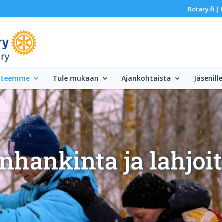
Rotary.fi
|
 ry
 teemme
Tule mukaan
Ajankohtaista
Jäsenill
nhankinta ja lahjoi