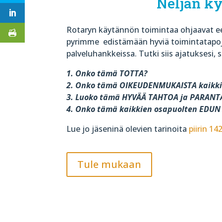
Neljän k
Rotaryn käytännön toimintaa ohjaavat ee
pyrimme
edistämään hyviä toimintatapoj
palveluhankkeissa. Tutki siis ajatuksesi, s
1. Onko tämä TOTTA?
2. Onko tämä OIKEUDENMUKAISTA kaikki
3. Luoko tämä HYVÄÄ TAHTOA ja PARAN
4. Onko tämä kaikkien osapuolten EDU
Lue jo jäseninä olevien tarinoita
piirin 14
Tule mukaan