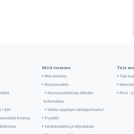
Mitä teemme
Tule m
Mitä teemme
Tule mu
Nuorisovaihto
Kiinnost
nkilöt
Nuorisovaihdossa olleiden
RYLA – J
kokemuksia
ä 1420
Vaihto-oppilaan isäntäperheeksi?
invälistä Rotarya
Projektit
 klubeissa
Varainhankinta ja lahjoitukset