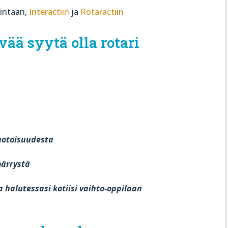
intaan,
Interactiin
ja
Rotaractiin
ä syytä olla rotari
muotoisuudesta
märrystä
 halutessasi kotiisi vaihto-oppilaan