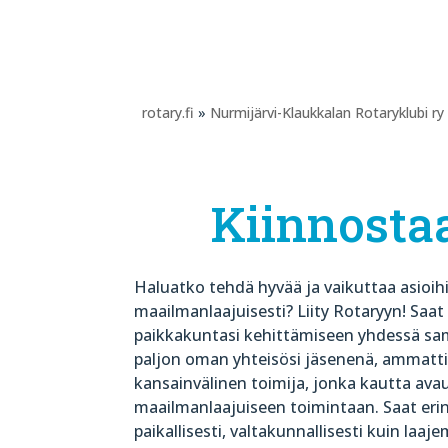
rotary.fi
»
Nurmijärvi-Klaukkalan Rotaryklubi ry
Kiinnosta
Haluatko tehdä hyvää ja vaikuttaa asioihi
maailmanlaajuisesti? Liity Rotaryyn! Sa
paikkakuntasi kehittämiseen yhdessä sam
paljon oman yhteisösi jäsenenä, ammattis
kansainvälinen toimija, jonka kautta av
maailmanlaajuiseen toimintaan. Saat er
paikallisesti, valtakunnallisesti kuin laaj