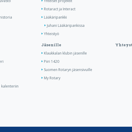
kuvasto
Yhteiset projektit
Rotaract ja Interact
historia
Lääkäripankki
Juhani Lääkäripankissa
Yhteistyö
Jäsenille
Yhteyst
Klaukkalan klubin jäsenille
ri
Piiri 1420
Suomen Rotaryn jäsensivuille
My Rotary
kalenteriin