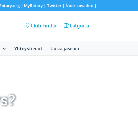
Rotary.org
MyRotary
Twitter
Nuorisovaihto
|
|
|
|
Club Finder
Lahjoita
e
Yhteystiedot
Uusia jäseniä
s?