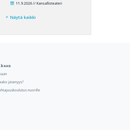
11.9.2026 // Kansallisteateri
Näytä kaikki
ukaan
kaan
aako jäsenyys?
ohtajuuskoulutus nuorille