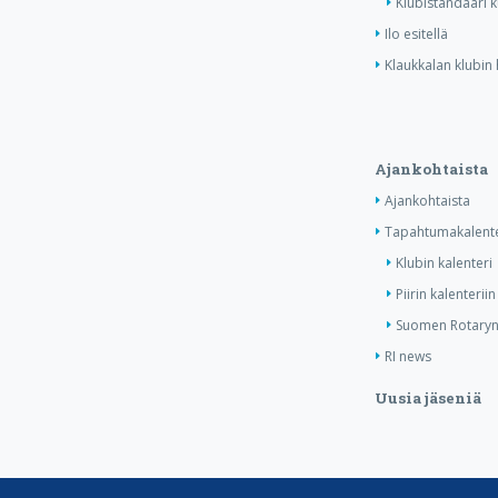
Klubistandaari 
Ilo esitellä
Klaukkalan klubin 
Ajankohtaista
Ajankohtaista
Tapahtumakalente
Klubin kalenteri
Piirin kalenteriin
Suomen Rotaryn 
RI news
Uusia jäseniä