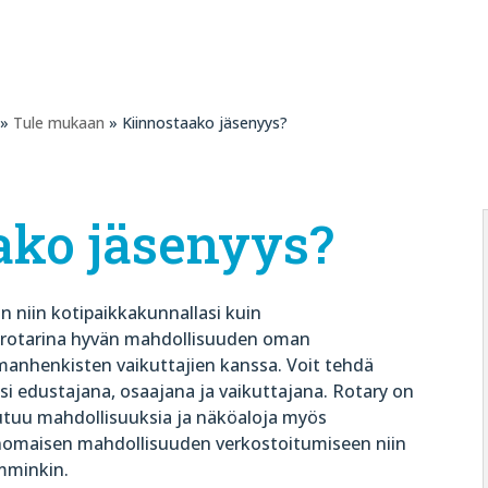
»
Tule mukaan
» Kiinnostaako jäsenyys?
ako jäsenyys?
n niin kotipaikkakunnallasi kuin
at rotarina hyvän mahdollisuuden oman
anhenkisten vaikuttajien kanssa. Voit tehdä
i edustajana, osaajana ja vaikuttajana. Rotary on
autuu mahdollisuuksia ja näköaloja myös
inomaisen mahdollisuuden verkostoitumiseen niin
emminkin.