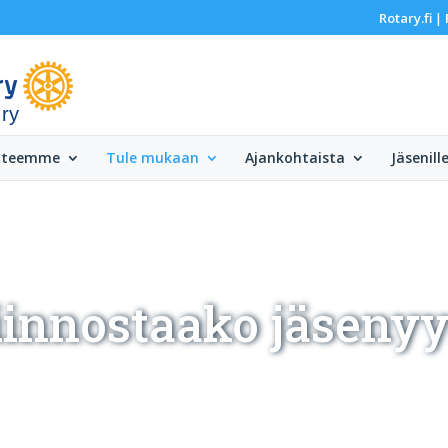
Rotary.fi
|
 ry
 teemme
Tule mukaan
Ajankohtaista
Jäsenill
iinnostaako jäsenyy