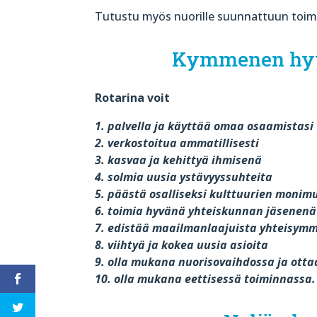
Tutustu myös nuorille suunnattuun toim
Kymmenen hyvä
Rotarina voit
1. palvella ja käyttää omaa osaamistasi
2. verkostoitua ammatillisesti
3. kasvaa ja kehittyä ihmisenä
4. solmia uusia ystävyyssuhteita
5. päästä osalliseksi kulttuurien moni
6. toimia hyvänä yhteiskunnan jäsenenä
7. edistää maailmanlaajuista yhteisym
8. viihtyä ja kokea uusia asioita
9. olla mukana nuorisovaihdossa ja ottaa
10. olla mukana eettisessä toiminnassa.