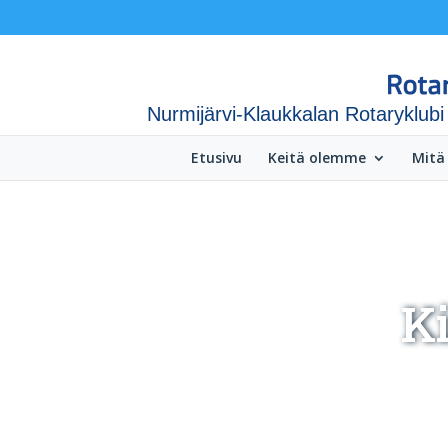
Nurmijärvi-Klaukkalan Rotaryklubi
Etusivu
Keitä olemme
Mitä
K