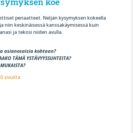
ysymyksen koe
ttiset periaatteet. Neljän kysymyksen kokeella
a niin keskinäisessä kanssakäymisessä kuin
anasi ja tekosi niiden avulla.
a asianosaisia kohtaan?
TAAKO TÄMÄ YSTÄVYYSSUHTEITA?
N MUKAISTA?
20 sivuilta