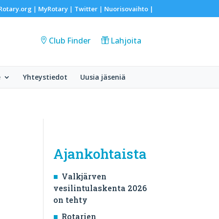
Rotary.org
MyRotary
Twitter
Nuorisovaihto
|
|
|
|
Club Finder
Lahjoita
e
Yhteystiedot
Uusia jäseniä
Ajankohtaista
Valkjärven
vesilintulaskenta 2026
on tehty
Rotarien