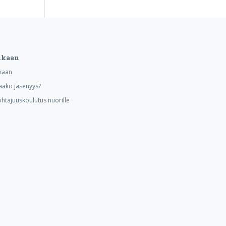
ukaan
kaan
aako jäsenyys?
ohtajuuskoulutus nuorille