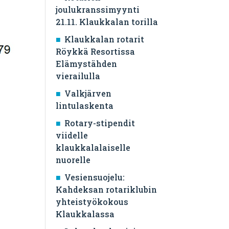
joulukranssimyynti
21.11. Klaukkalan torilla
Klaukkalan rotarit
Röykkä Resortissa
Elämystähden
vierailulla
Valkjärven
lintulaskenta
Rotary-stipendit
viidelle
klaukkalalaiselle
nuorelle
Vesiensuojelu:
Kahdeksan rotariklubin
yhteistyökokous
Klaukkalassa