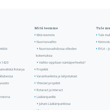
Mitä teemme
Tule m
Mitä teemme
Tule mu
Nuorisovaihto
Kiinnost
nkilöt
Nuorisovaihdossa olleiden
RYLA – J
kokemuksia
ä 1420
Vaihto-oppilaan isäntäperheeksi?
invälistä Rotarya
Projektit
 klubeissa
Varainhankinta ja lahjoitukset
kuvasto
Yhteiset projektit
Rotaract ja Interact
historia
Lääkäripankki
Juhani Lääkäripankissa