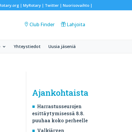
Rotary.org
MyRotary
Twitter
Nuorisovaihto
|
|
|
|
Club Finder
Lahjoita
e
Yhteystiedot
Uusia jäseniä
Ajankohtaista
Harrastusseurojen
esittäytymisessä 8.8.
puuhaa koko perheelle
Valkjärven