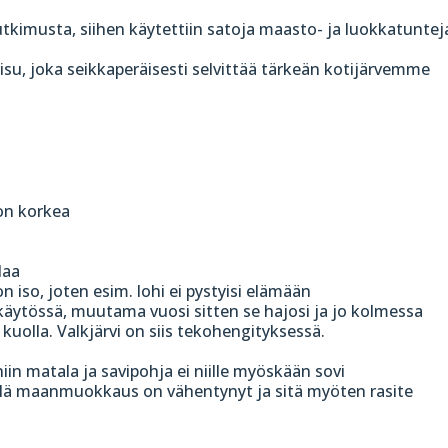
kimusta, siihen käytettiin satoja maasto- ja luokkatuntej
aisu, joka seikkaperäisesti selvittää tärkeän kotijärvemme
on korkea
laa
n iso, joten esim. lohi ei pystyisi elämään
i käytössä, muutama vuosi sitten se hajosi ja jo kolmessa
 kuolla. Valkjärvi on siis tekohengityksessä.
niin matala ja savipohja ei niille myöskään sovi
illä maanmuokkaus on vähentynyt ja sitä myöten rasite