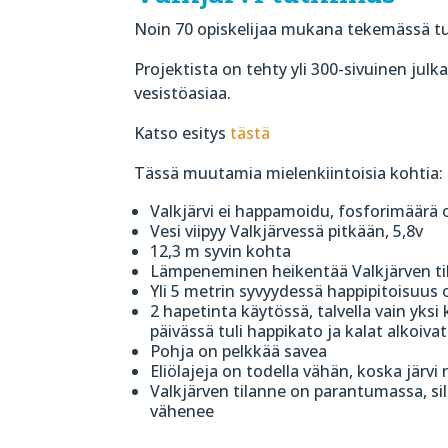
Noin 70 opiskelijaa mukana tekemässä tut
Projektista on tehty yli 300-sivuinen julk
vesistöasiaa.
Katso esitys
tästä
Tässä muutamia mielenkiintoisia kohtia:
Valkjärvi ei happamoidu, fosforimäärä 
Vesi viipyy Valkjärvessä pitkään, 5,8v
12,3 m syvin kohta
Lämpeneminen heikentää Valkjärven ti
Yli 5 metrin syvyydessä happipitoisuus o
2 hapetinta käytössä, talvella vain yks
päivässä tuli happikato ja kalat alkoivat
Pohja on pelkkää savea
Eliölajeja on todella vähän, koska järvi 
Valkjärven tilanne on parantumassa, s
vähenee