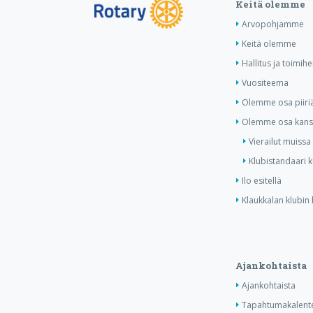
Keitä olemme
Arvopohjamme
Keitä olemme
Hallitus ja toimihe
Vuositeema
Olemme osa piiri
Olemme osa kansa
Vierailut muissa
Klubistandaari 
Ilo esitellä
Klaukkalan klubin 
Ajankohtaista
Ajankohtaista
Tapahtumakalente