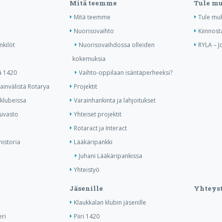
Mitä teemme
Tule m
Mitä teemme
Tule mu
Nuorisovaihto
Kiinnost
nkilöt
Nuorisovaihdossa olleiden
RYLA – J
kokemuksia
ä 1420
Vaihto-oppilaan isäntäperheeksi?
invälistä Rotarya
Projektit
 klubeissa
Varainhankinta ja lahjoitukset
kuvasto
Yhteiset projektit
Rotaract ja Interact
historia
Lääkäripankki
Juhani Lääkäripankissa
Yhteistyö
Jäsenille
Yhteyst
Klaukkalan klubin jäsenille
ri
Piiri 1420