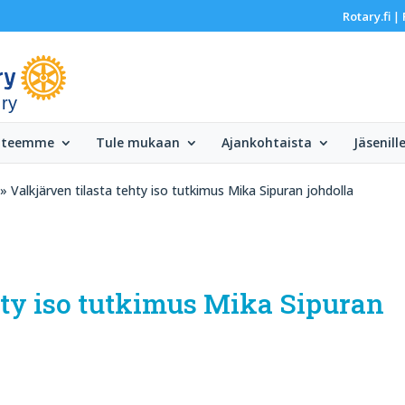
Rotary.fi
|
 ry
 teemme
Tule mukaan
Ajankohtaista
Jäsenill
» Valkjärven tilasta tehty iso tutkimus Mika Sipuran johdolla
hty iso tutkimus Mika Sipuran