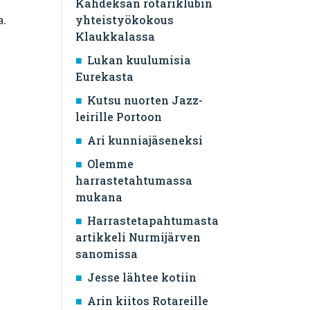
Kahdeksan rotariklubin
yhteistyökokous
a.
Klaukkalassa
Lukan kuulumisia
Eurekasta
Kutsu nuorten Jazz-
leirille Portoon
Ari kunniajäseneksi
Olemme
harrastetahtumassa
mukana
Harrastetapahtumasta
artikkeli Nurmijärven
sanomissa
Jesse lähtee kotiin
Arin kiitos Rotareille