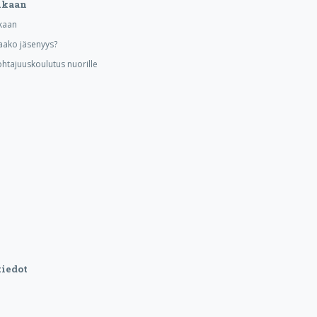
ukaan
kaan
aako jäsenyys?
ohtajuuskoulutus nuorille
iedot