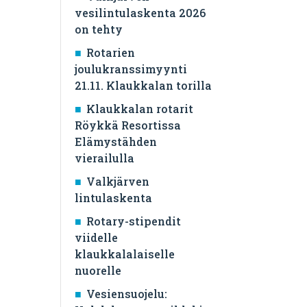
vesilintulaskenta 2026
on tehty
Rotarien
joulukranssimyynti
21.11. Klaukkalan torilla
Klaukkalan rotarit
Röykkä Resortissa
Elämystähden
vierailulla
Valkjärven
lintulaskenta
Rotary-stipendit
viidelle
klaukkalalaiselle
nuorelle
Vesiensuojelu: