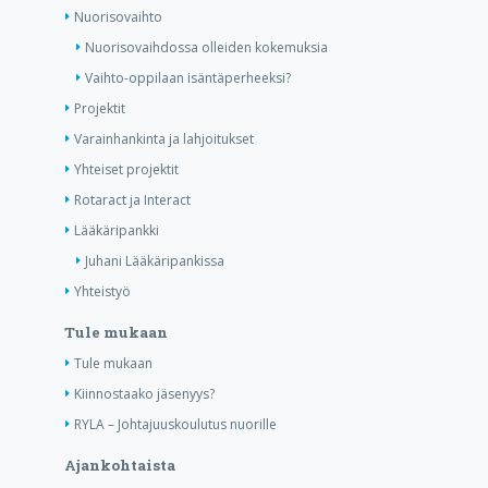
Nuorisovaihto
Nuorisovaihdossa olleiden kokemuksia
Vaihto-oppilaan isäntäperheeksi?
Projektit
Varainhankinta ja lahjoitukset
Yhteiset projektit
Rotaract ja Interact
Lääkäripankki
Juhani Lääkäripankissa
Yhteistyö
Tule mukaan
Tule mukaan
Kiinnostaako jäsenyys?
RYLA – Johtajuuskoulutus nuorille
Ajankohtaista