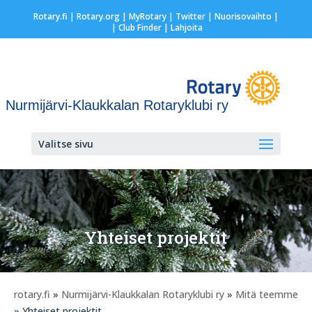
Rotary.fi
|
Rotary.org
|
MyRotary
|
Twitter
|
Nuorisovaihto
|
| Club Finder
| Lahjoita
Nurmijärvi-Klaukkalan Rotaryklubi ry
Valitse sivu
Yhteiset projektit
rotary.fi
»
Nurmijärvi-Klaukkalan Rotaryklubi ry
»
Mitä teemme
» Yhteiset projektit