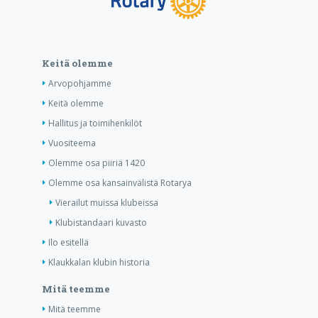
Keitä olemme
Arvopohjamme
Keitä olemme
Hallitus ja toimihenkilöt
Vuositeema
Olemme osa piiriä 1420
Olemme osa kansainvälistä Rotarya
Vierailut muissa klubeissa
Klubistandaari kuvasto
Ilo esitellä
Klaukkalan klubin historia
Mitä teemme
Mitä teemme