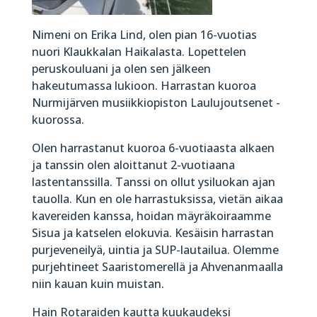
Nimeni on Erika Lind, olen pian 16-vuotias
nuori Klaukkalan Haikalasta. Lopettelen
peruskouluani ja olen sen jälkeen
hakeutumassa lukioon. Harrastan kuoroa
Nurmijärven musiikkiopiston Laulujoutsenet -
kuorossa.
Olen harrastanut kuoroa 6-vuotiaasta alkaen
ja tanssin olen aloittanut 2-vuotiaana
lastentanssilla. Tanssi on ollut ysiluokan ajan
tauolla. Kun en ole harrastuksissa, vietän aikaa
kavereiden kanssa, hoidan mäyräkoiraamme
Sisua ja katselen elokuvia. Kesäisin harrastan
purjeveneilyä, uintia ja SUP-lautailua. Olemme
purjehtineet Saaristomerellä ja Ahvenanmaalla
niin kauan kuin muistan.
Hain Rotaraiden kautta kuukaudeksi