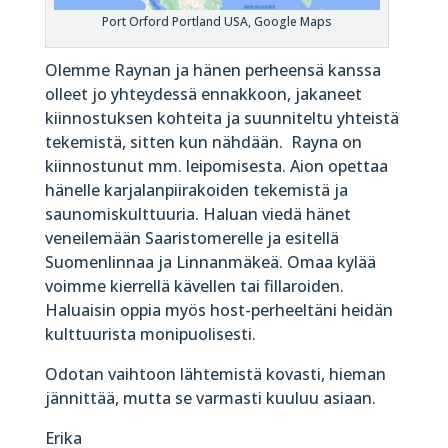
Port Orford Portland USA, Google Maps
Olemme Raynan ja hänen perheensä kanssa
olleet jo yhteydessä ennakkoon, jakaneet
kiinnostuksen kohteita ja suunniteltu yhteistä
tekemistä, sitten kun nähdään. Rayna on
kiinnostunut mm. leipomisesta. Aion opettaa
hänelle karjalanpiirakoiden tekemistä ja
saunomiskulttuuria. Haluan viedä hänet
veneilemään Saaristomerelle ja esitellä
Suomenlinnaa ja Linnanmäkeä. Omaa kylää
voimme kierrellä kävellen tai fillaroiden.
Haluaisin oppia myös host-perheeltäni heidän
kulttuurista monipuolisesti.
Odotan vaihtoon lähtemistä kovasti, hieman
jännittää, mutta se varmasti kuuluu asiaan.
Erika