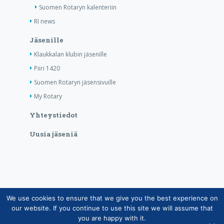
Suomen Rotaryn kalenteriin
RI news
Jäsenille
Klaukkalan klubin jäsenille
Piiri 1420
Suomen Rotaryn jäsensivuille
My Rotary
Yhteystiedot
Uusia jäseniä
We use cookies to ensure that we give you the best experience on
Copyright © Suomen Rotarypalvelu ry 2026 |
our website. If you continue to use this site we will assume that
Jäsentietojärjestelmän tietosuojaseloste
|
Henkilötietojen
you are happy with it.
käsittely Rotarytoiminnassa