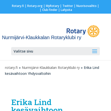
Rotary.fi
|
Rotary.org
|
MyRotary
|
Twitter
|
Nuorisovaihto
|
| Club Finder
| Lahjoita
Nurmijärvi-Klaukkalan Rotaryklubi ry
Valitse sivu
rotary.fi
»
Nurmijärvi-Klaukkalan Rotaryklubi ry
» Erika Lind
kesävaihtoon Yhdysvaltoihin
Erika Lind
kesävaihtoon