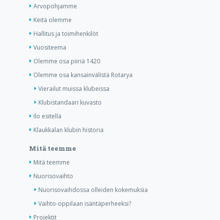
Arvopohjamme
Keitä olemme
Hallitus ja toimihenkilöt
Vuositeema
Olemme osa piiriä 1420
Olemme osa kansainvälistä Rotarya
Vierailut muissa klubeissa
Klubistandaari kuvasto
Ilo esitellä
Klaukkalan klubin historia
Mitä teemme
Mitä teemme
Nuorisovaihto
Nuorisovaihdossa olleiden kokemuksia
Vaihto-oppilaan isäntäperheeksi?
Projektit