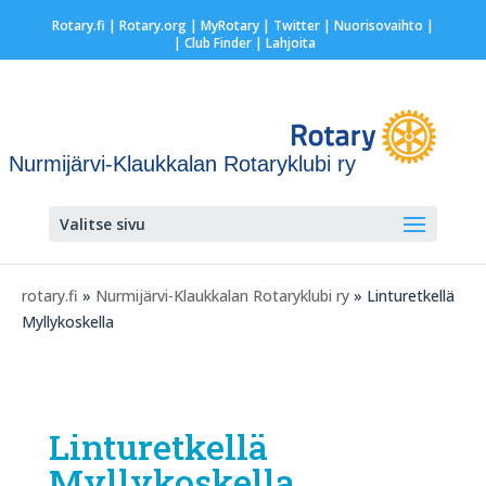
Rotary.fi
|
Rotary.org
|
MyRotary
|
Twitter
|
Nuorisovaihto
|
| Club Finder
| Lahjoita
Nurmijärvi-Klaukkalan Rotaryklubi ry
Valitse sivu
rotary.fi
»
Nurmijärvi-Klaukkalan Rotaryklubi ry
» Linturetkellä
Myllykoskella
Linturetkellä
Myllykoskella