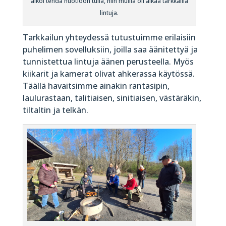
alkoi tehdä nuotioon tulia, niin muilla oli aikaa tarkkailla
lintuja.
Tarkkailun yhteydessä tutustuimme erilaisiin
puhelimen sovelluksiin, joilla saa äänitettyä ja
tunnistettua lintuja äänen perusteella. Myös
kiikarit ja kamerat olivat ahkerassa käytössä.
Täällä havaitsimme ainakin rantasipin,
laulurastaan, talitiaisen, sinitiaisen, västäräkin,
tiltaltin ja telkän.