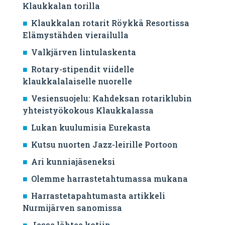
Klaukkalan torilla
Klaukkalan rotarit Röykkä Resortissa
Elämystähden vierailulla
Valkjärven lintulaskenta
Rotary-stipendit viidelle
klaukkalalaiselle nuorelle
Vesiensuojelu: Kahdeksan rotariklubin
yhteistyökokous Klaukkalassa
Lukan kuulumisia Eurekasta
Kutsu nuorten Jazz-leirille Portoon
Ari kunniajäseneksi
Olemme harrastetahtumassa mukana
Harrastetapahtumasta artikkeli
Nurmijärven sanomissa
Jesse lähtee kotiin