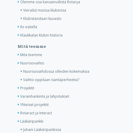
Olemme osa kansainvälistä Rotarya
Vierailut muissa klubeissa
Klubistandaari kuvasto
Ilo esitellä
Klaukkalan klubin historia
Mitä teemme
Mitä teemme
Nuorisovaihto
Nuorisovaihdossa olleiden kokemuksia
Vaihto-oppilaan isäntäperheeksi?
Projektit
Varainhankinta ja lahjoitukset
Yhteiset projektit
Rotaract ja Interact
Lääkäripankki
Juhani Lääkäripankissa