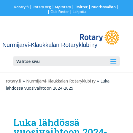
Rotary.fi
|
Rotary.org
|
MyRotary
|
Twitter
|
Nuorisovaihto
|
| Club Finder
| Lahjoita
Nurmijärvi-Klaukkalan Rotaryklubi ry
Valitse sivu
rotary.fi
»
Nurmijärvi-Klaukkalan Rotaryklubi ry
» Luka
lähdössä vuosivaihtoon 2024-2025
Luka lähdössä
vuosivaihtoon 2024-