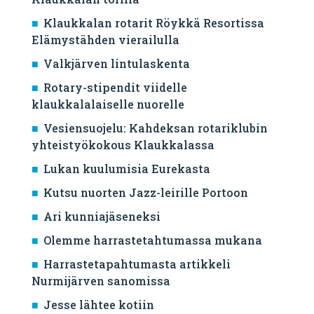
Klaukkalan rotarit Röykkä Resortissa
Elämystähden vierailulla
Valkjärven lintulaskenta
Rotary-stipendit viidelle
klaukkalalaiselle nuorelle
Vesiensuojelu: Kahdeksan rotariklubin
yhteistyökokous Klaukkalassa
Lukan kuulumisia Eurekasta
Kutsu nuorten Jazz-leirille Portoon
Ari kunniajäseneksi
Olemme harrastetahtumassa mukana
Harrastetapahtumasta artikkeli
Nurmijärven sanomissa
Jesse lähtee kotiin