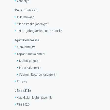
Yhteistyö
Tule mukaan
Tule mukaan
Kiinnostaako jäsenyys?
RYLA – Johtajuuskoulutus nuorille
Ajankohtaista
Ajankohtaista
Tapahtumakalenteri
Klubin kalenteri
Piirin kalenteriin
Suomen Rotaryn kalenteriin
RI news
Jäsenille
Klaukkalan klubin jäsenille
Piiri 1420