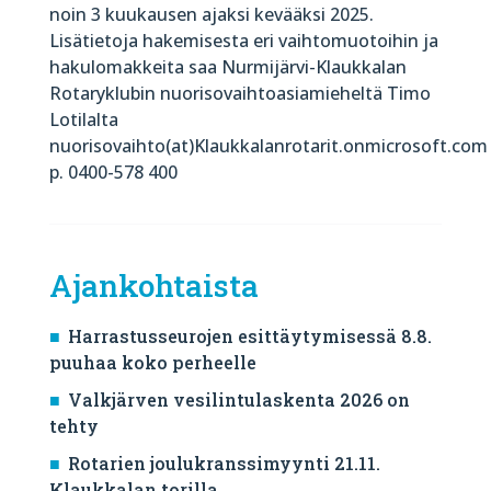
noin 3 kuukausen ajaksi kevääksi 2025.
Lisätietoja hakemisesta eri vaihtomuotoihin ja
hakulomakkeita saa Nurmijärvi-Klaukkalan
Rotaryklubin nuorisovaihtoasiamieheltä Timo
Lotilalta
nuorisovaihto(at)Klaukkalanrotarit.onmicrosoft.com
p. 0400-578 400
Ajankohtaista
Harrastusseurojen esittäytymisessä 8.8.
puuhaa koko perheelle
Valkjärven vesilintulaskenta 2026 on
tehty
Rotarien joulukranssimyynti 21.11.
Klaukkalan torilla