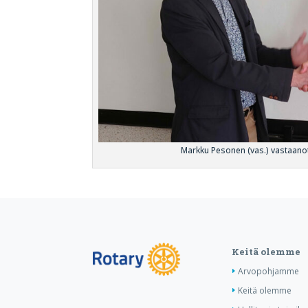
Markku Pesonen (vas.) vastaanott
Keitä olemme
Arvopohjamme
Keitä olemme