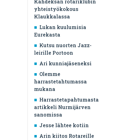
Kahdeksan rotariklubin
yhteistyökokous
Klaukkalassa
Lukan kuulumisia
Eurekasta
Kutsu nuorten Jazz-
leirille Portoon
Ari kunniajäseneksi
Olemme
harrastetahtumassa
mukana
Harrastetapahtumasta
artikkeli Nurmijärven
sanomissa
Jesse lähtee kotiin
Arin kiitos Rotareille