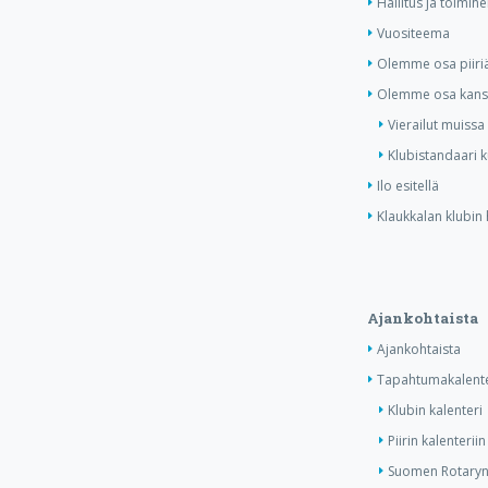
Hallitus ja toimihe
Vuositeema
Olemme osa piiri
Olemme osa kansa
Vierailut muissa
Klubistandaari 
Ilo esitellä
Klaukkalan klubin 
Ajankohtaista
Ajankohtaista
Tapahtumakalente
Klubin kalenteri
Piirin kalenteriin
Suomen Rotaryn 