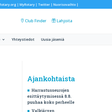
Rotary.org
MyRotary
Twitter
Nuorisovaihto
|
|
|
|
Club Finder
Lahjoita
e
Yhteystiedot
Uusia jäseniä
Ajankohtaista
Harrastusseurojen
esittäytymisessä 8.8.
puuhaa koko perheelle
Valkjärven