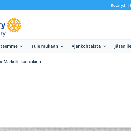
Rotary.fi
|
 ry
 teemme
Tule mukaan
Ajankohtaista
Jäsenill
» Markulle kunniakirja
a