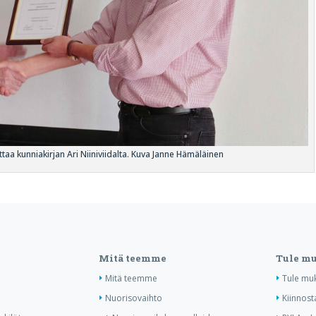
aa kunniakirjan Ari Niiniviidalta. Kuva Janne Hämäläinen
Mitä teemme
Tule m
Mitä teemme
Tule mu
Nuorisovaihto
Kiinnost