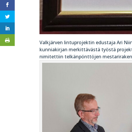
Valkjärven lintuprojektin edustaja Ari Ni
kunniakirjan merkittävästä työstä proje
nimitettiin telkänpönttöjen mestariraken