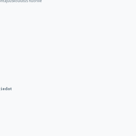
ohtajuuskoulutus nuorille
iedot