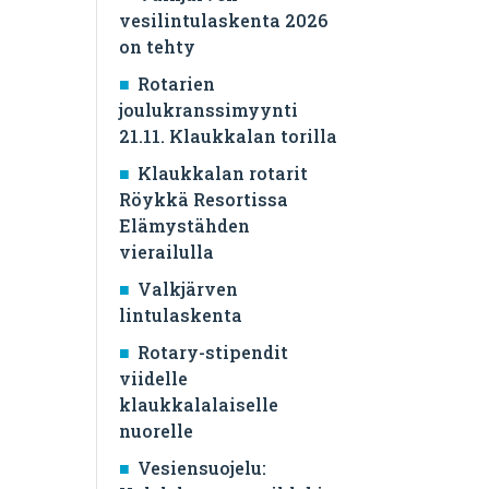
vesilintulaskenta 2026
on tehty
Rotarien
joulukranssimyynti
21.11. Klaukkalan torilla
Klaukkalan rotarit
Röykkä Resortissa
Elämystähden
vierailulla
Valkjärven
lintulaskenta
Rotary-stipendit
viidelle
klaukkalalaiselle
nuorelle
Vesiensuojelu: