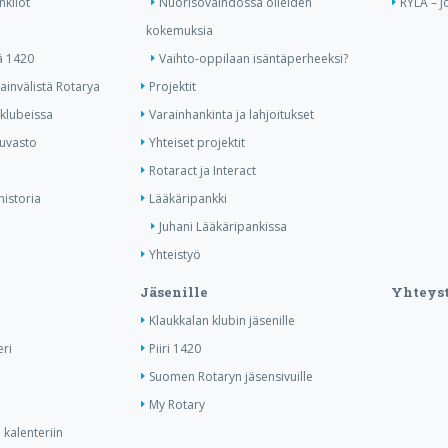
nkilöt
Nuorisovaihdossa olleiden
RYLA – J
kokemuksia
ä 1420
Vaihto-oppilaan isäntäperheeksi?
invälistä Rotarya
Projektit
 klubeissa
Varainhankinta ja lahjoitukset
kuvasto
Yhteiset projektit
Rotaract ja Interact
historia
Lääkäripankki
Juhani Lääkäripankissa
Yhteistyö
Jäsenille
Yhteyst
Klaukkalan klubin jäsenille
ri
Piiri 1420
Suomen Rotaryn jäsensivuille
My Rotary
kalenteriin