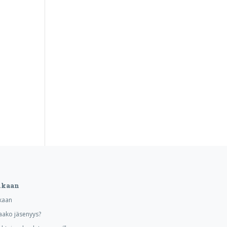
ukaan
kaan
aako jäsenyys?