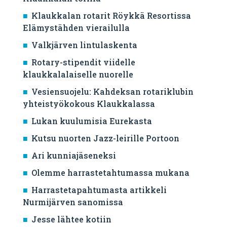
Klaukkalan rotarit Röykkä Resortissa
Elämystähden vierailulla
Valkjärven lintulaskenta
Rotary-stipendit viidelle
klaukkalalaiselle nuorelle
Vesiensuojelu: Kahdeksan rotariklubin
yhteistyökokous Klaukkalassa
Lukan kuulumisia Eurekasta
Kutsu nuorten Jazz-leirille Portoon
Ari kunniajäseneksi
Olemme harrastetahtumassa mukana
Harrastetapahtumasta artikkeli
Nurmijärven sanomissa
Jesse lähtee kotiin