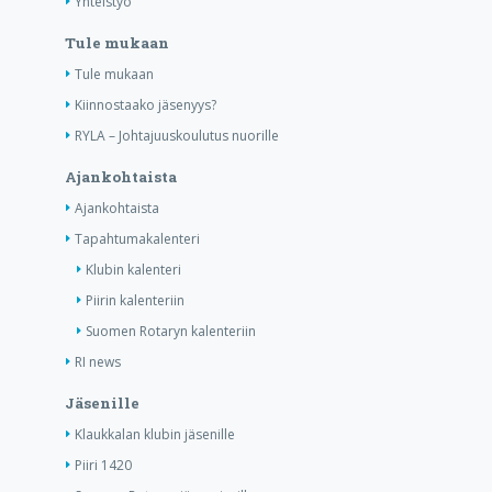
Yhteistyö
Tule mukaan
Tule mukaan
Kiinnostaako jäsenyys?
RYLA – Johtajuuskoulutus nuorille
Ajankohtaista
Ajankohtaista
Tapahtumakalenteri
Klubin kalenteri
Piirin kalenteriin
Suomen Rotaryn kalenteriin
RI news
Jäsenille
Klaukkalan klubin jäsenille
Piiri 1420