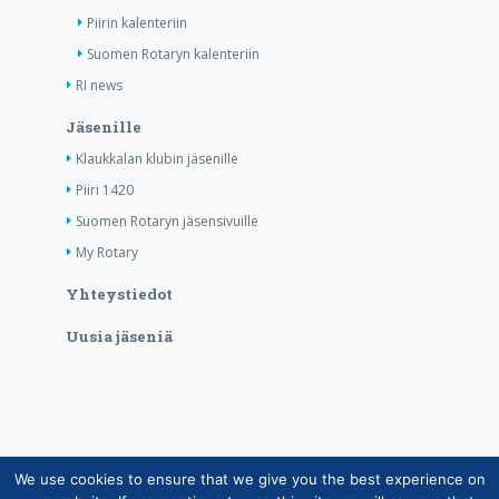
Piirin kalenteriin
Suomen Rotaryn kalenteriin
RI news
Jäsenille
Klaukkalan klubin jäsenille
Piiri 1420
Suomen Rotaryn jäsensivuille
My Rotary
Yhteystiedot
Uusia jäseniä
We use cookies to ensure that we give you the best experience on
Copyright © Suomen Rotarypalvelu ry 2026 |