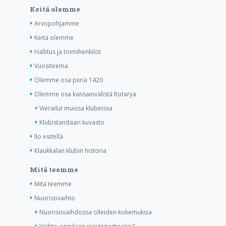
Keitä olemme
Arvopohjamme
Keitä olemme
Hallitus ja toimihenkilöt
Vuositeema
Olemme osa piiriä 1420
Olemme osa kansainvälistä Rotarya
Vierailut muissa klubeissa
Klubistandaari kuvasto
Ilo esitellä
Klaukkalan klubin historia
Mitä teemme
Mitä teemme
Nuorisovaihto
Nuorisovaihdossa olleiden kokemuksia