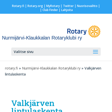
Rotary.fi
|
Rotary.org
|
MyRotary
|
Twitter
|
Nuorisovaihto
|
| Club Finder
| Lahjoita
Nurmijärvi-Klaukkalan Rotaryklubi ry
Valitse sivu
rotary.fi
»
Nurmijärvi-Klaukkalan Rotaryklubi ry
» Valkjärven
lintulaskenta
Valkjärven
lintulaskenta