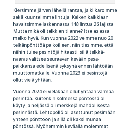
Kiersimme järven lähellä rantaa, ja kiikaroimme
sekä kuuntelimme lintuja. Kaiken kaikkiaan
havaitsimme laskennassa 148 lintua 26 lajista.
Mutta mikä oli telkkien tilanne? Itse asiassa
melko hyvä. Kun vuonna 2022 veimme nuo 20
telkän­pönttöä paikoilleen, niin tiesimme, että
niihin tulee pesintöjä hitaasti, sillä telkkä­
naaras valitsee seuraavan kevään pesä­
paikkansa edellisenä syksynä ennen lähtöään
muutto­matkalle. Vuonna 2023 ei pesintöjä
ollut vielä yhtään.
Vuonna 2024 ei vieläkään ollut yhtään varmaa
pesintää. Kuitenkin kolmessa pöntössä oli
käyty ja neljässä oli merkkejä mahdollisesta
pesinnästä. Lehto­pöllö oli asettunut pesimään
yhteen pönttöön ja sillä oli kaksi munaa
pöntössä. Myöhemmin keväällä molemmat