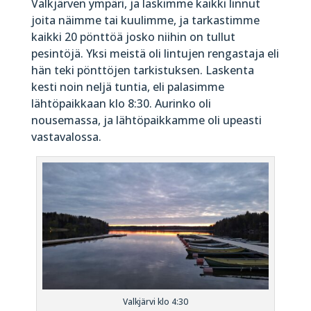
Valkjärven ympäri, ja laskimme kaikki linnut
joita näimme tai kuulimme, ja tarkastimme
kaikki 20 pönttöä josko niihin on tullut
pesintöjä. Yksi meistä oli lintujen rengastaja eli
hän teki pönttöjen tarkistuksen. Laskenta
kesti noin neljä tuntia, eli palasimme
lähtöpaikkaan klo 8:30. Aurinko oli
nousemassa, ja lähtö­paikkamme oli upeasti
vastavalossa.
Valkjärvi klo 4:30