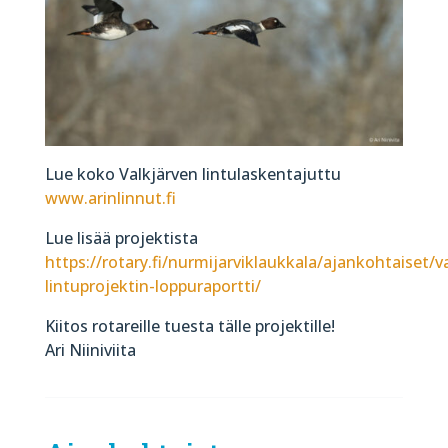
Lue koko Valkjärven lintu­laskenta­juttu
www.arinlinnut.fi
Lue lisää projektista
https://rotary.fi/nurmijarviklaukkala/ajankohtaiset/v
lintuprojektin-loppuraportti/
Kiitos rotareille tuesta tälle projektille!
Ari Niiniviita