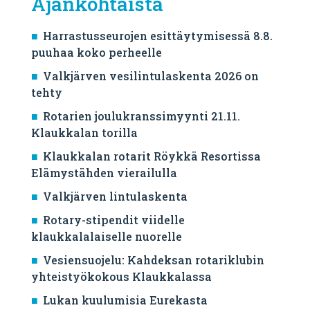
Ajankohtaista
Harrastusseurojen esittäytymisessä 8.8.
puuhaa koko perheelle
Valkjärven vesilintulaskenta 2026 on
tehty
Rotarien joulukranssimyynti 21.11.
Klaukkalan torilla
Klaukkalan rotarit Röykkä Resortissa
Elämystähden vierailulla
Valkjärven lintulaskenta
Rotary-stipendit viidelle
klaukkalalaiselle nuorelle
Vesiensuojelu: Kahdeksan rotariklubin
yhteistyökokous Klaukkalassa
Lukan kuulumisia Eurekasta