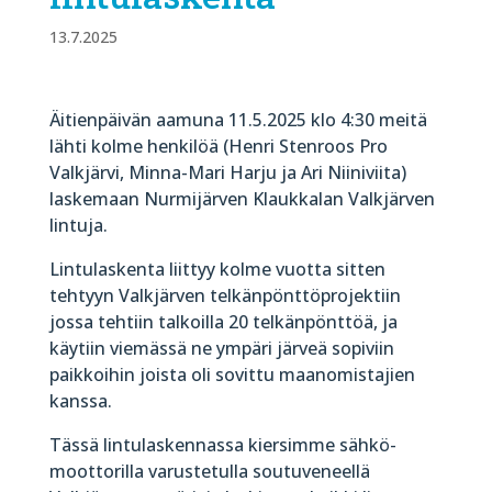
13.7.2025
Äitienpäivän aamuna 11.5.2025 klo 4:30 meitä
lähti kolme henkilöä (Henri Stenroos Pro
Valkjärvi, Minna-Mari Harju ja Ari Niiniviita)
laskemaan Nurmijärven Klaukkalan Valkjärven
lintuja.
Lintulaskenta liittyy kolme vuotta sitten
tehtyyn Valkjärven telkän­pönttö­projektiin
jossa tehtiin talkoilla 20 telkän­pönttöä, ja
käytiin viemässä ne ympäri järveä sopiviin
paikkoihin joista oli sovittu maan­omistajien
kanssa.
Tässä lintulaskennassa kiersimme sähkö­
moottorilla varustetulla soutu­veneellä