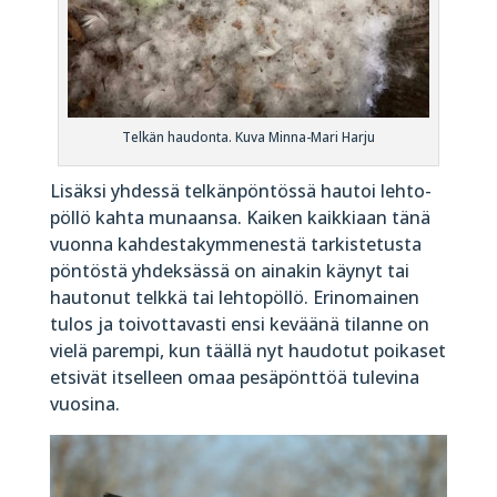
Telkän haudonta. Kuva Minna-Mari Harju
Lisäksi yhdessä telkän­pöntössä hautoi lehto­
pöllö kahta munaansa. Kaiken kaikkiaan tänä
vuonna kahdesta­kymmenestä tarkistetusta
pöntöstä yhdeksässä on ainakin käynyt tai
hautonut telkkä tai lehto­pöllö. Erinomainen
tulos ja toivottavasti ensi keväänä tilanne on
vielä parempi, kun täällä nyt haudotut poikaset
etsivät itselleen omaa pesä­pönttöä tulevina
vuosina.