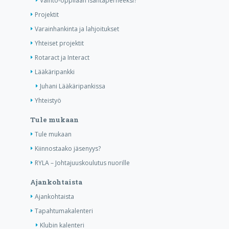
Vaihto-oppilaan isäntäperheeksi?
Projektit
Varainhankinta ja lahjoitukset
Yhteiset projektit
Rotaract ja Interact
Lääkäripankki
Juhani Lääkäripankissa
Yhteistyö
Tule mukaan
Tule mukaan
Kiinnostaako jäsenyys?
RYLA – Johtajuuskoulutus nuorille
Ajankohtaista
Ajankohtaista
Tapahtumakalenteri
Klubin kalenteri