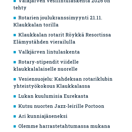
Valkjärven vesilintulaskenta 2026 on
tehty
Rotarien joulukranssimyynti 21.11.
Klaukkalan torilla
Klaukkalan rotarit Röykkä Resortissa
Elämystähden vierailulla
Valkjärven lintulaskenta
Rotary-stipendit viidelle
klaukkalalaiselle nuorelle
Vesiensuojelu: Kahdeksan rotariklubin
yhteistyökokous Klaukkalassa
Lukan kuulumisia Eurekasta
Kutsu nuorten Jazz-leirille Portoon
Ari kunniajäseneksi
Olemme harrastetahtumassa mukana