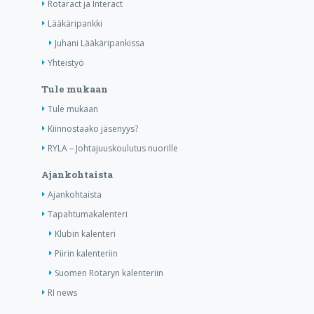
Rotaract ja Interact
Lääkäripankki
Juhani Lääkäripankissa
Yhteistyö
Tule mukaan
Tule mukaan
Kiinnostaako jäsenyys?
RYLA – Johtajuuskoulutus nuorille
Ajankohtaista
Ajankohtaista
Tapahtumakalenteri
Klubin kalenteri
Piirin kalenteriin
Suomen Rotaryn kalenteriin
RI news