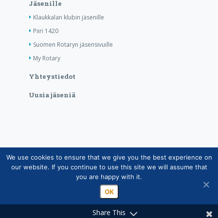
Jäsenille
Klaukkalan klubin jäsenille
Piiri 1420
Suomen Rotaryn jäsensivuille
My Rotary
Yhteystiedot
Uusia jäseniä
We use cookies to ensure that we give you the best experience on
Copyright © Suomen Rotarypalvelu ry 2026 |
our website. If you continue to use this site we will assume that
Jäsentietojärjestelmän tietosuojaseloste
|
Henkilötietojen
you are happy with it.
käsittely Rotarytoiminnassa
OK
Share This