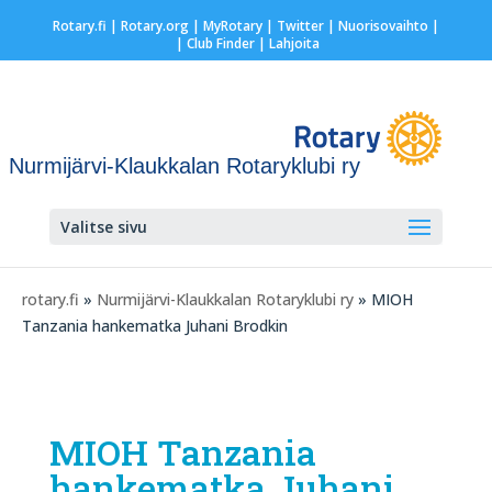
Rotary.fi
|
Rotary.org
|
MyRotary
|
Twitter
|
Nuorisovaihto
|
| Club Finder
| Lahjoita
Nurmijärvi-Klaukkalan Rotaryklubi ry
Valitse sivu
rotary.fi
»
Nurmijärvi-Klaukkalan Rotaryklubi ry
» MIOH
Tanzania hankematka Juhani Brodkin
MIOH Tanzania
hankematka Juhani