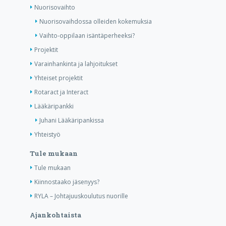
Nuorisovaihto
Nuorisovaihdossa olleiden kokemuksia
Vaihto-oppilaan isäntäperheeksi?
Projektit
Varainhankinta ja lahjoitukset
Yhteiset projektit
Rotaract ja Interact
Lääkäripankki
Juhani Lääkäripankissa
Yhteistyö
Tule mukaan
Tule mukaan
Kiinnostaako jäsenyys?
RYLA – Johtajuuskoulutus nuorille
Ajankohtaista