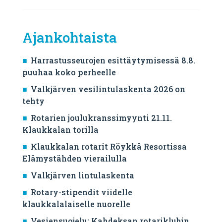
Ajankohtaista
Harrastusseurojen esittäytymisessä 8.8.
puuhaa koko perheelle
Valkjärven vesilintulaskenta 2026 on
tehty
Rotarien joulukranssimyynti 21.11.
Klaukkalan torilla
Klaukkalan rotarit Röykkä Resortissa
Elämystähden vierailulla
Valkjärven lintulaskenta
Rotary-stipendit viidelle
klaukkalalaiselle nuorelle
Vesiensuojelu: Kahdeksan rotariklubin