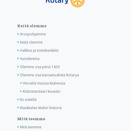
Keitä olemme
Arvopohjamme
Keitä olemme
Hallitus ja toimihenkilöt
Vuositeema
Olemme osa piiriä 1420
Olemme osa kansainvälistä Rotarya
Vierailut muissa klubeissa
Klubistandaari kuvasto
Ilo esitellä
Klaukkalan klubin historia
Mitä teemme
Mitä teemme