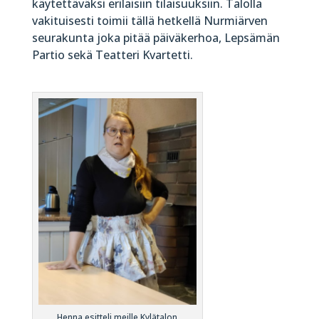
käytettäväksi erilaisiin tilaisuuksiin. Talolla
vakituisesti toimii tällä hetkellä Nurmiärven
seurakunta joka pitää päiväkerhoa, Lepsämän
Partio sekä Teatteri Kvartetti.
Henna esitteli meille Kylätalon