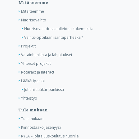
Mitä teemme
Mitä teemme
Nuorisovaihto
Nuorisovaihdossa olleiden kokemuksia
Vaihto-oppilaan isäntäperheeksi?
Projektit
Varainhankinta ja lahjoitukset
Yhteiset projektit
Rotaract ja Interact
Lääkäripankki
Juhani Lääkäripankissa
Yhteistyö
Tule mukaan
Tule mukaan
Kiinnostaako jäsenyys?
RYLA – Johtajuuskoulutus nuorille