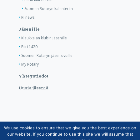
Suomen Rotaryn kalenteriin
RI news
Jäsenille
Klaukkalan klubin jäsenille
Piiri 1420
Suomen Rotaryn jäsensivuille
My Rotary
Yhteystiedot
Uusia jäseniä
We use cookies to ensure that we give you the best experience on
Copyright © Suomen Rotarypalvelu ry 2026 |
our website. If you continue to use this site we will assume that
Jäsentietojärjestelmän tietosuojaseloste
|
Henkilötietojen