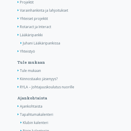
Projektit
Varainhankinta ja lahjoitukset
Yhteiset projektit
Rotaract ja Interact
Lääkäripankki
Juhani Lääkäripankissa
Yhteistyö
Tule mukaan
Tule mukaan
Kiinnostaako jäsenyys?
RYLA – Johtajuuskoulutus nuorille
Ajankohtaista
Ajankohtaista
Tapahtumakalenteri
Klubin kalenteri
Piirin kalenteriin