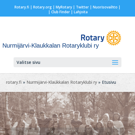
Rotary.fi
|
Rotary.org
|
MyRotary
|
Twitter
|
Nuorisovaihto
|
| Club Finder
| Lahjoita
Nurmijärvi-Klaukkalan Rotaryklubi ry
Valitse sivu
rotary.fi
»
Nurmijärvi-Klaukkalan Rotaryklubi ry
» Etusivu