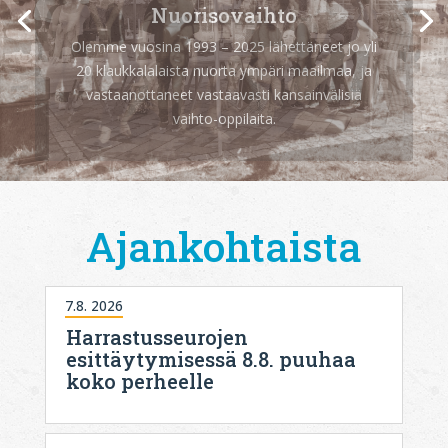
Varainhankinta: Tapahtumat
Keräämme varoja toimintaamme eri tavoin,
kuten
Nurmijärvi harrastaa
-tapahtumalla
Ajankohtaista
7.8. 2026
Harrastusseurojen
esittäytymisessä 8.8. puuhaa
koko perheelle