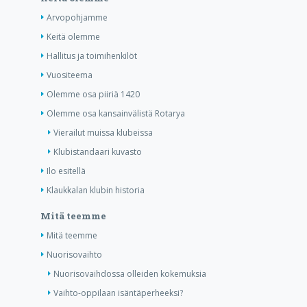
Arvopohjamme
Keitä olemme
Hallitus ja toimihenkilöt
Vuositeema
Olemme osa piiriä 1420
Olemme osa kansainvälistä Rotarya
Vierailut muissa klubeissa
Klubistandaari kuvasto
Ilo esitellä
Klaukkalan klubin historia
Mitä teemme
Mitä teemme
Nuorisovaihto
Nuorisovaihdossa olleiden kokemuksia
Vaihto-oppilaan isäntäperheeksi?