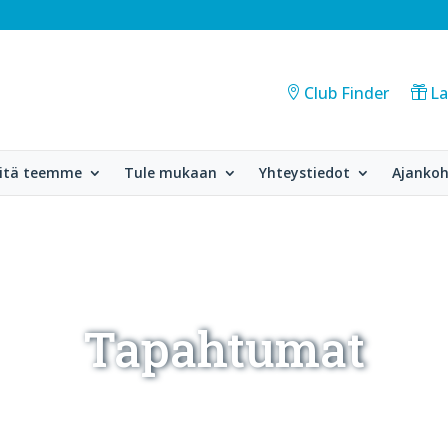
Club Finder
La
itä teemme
Tule mukaan
Yhteystiedot
Ajankoh
Tapahtumat