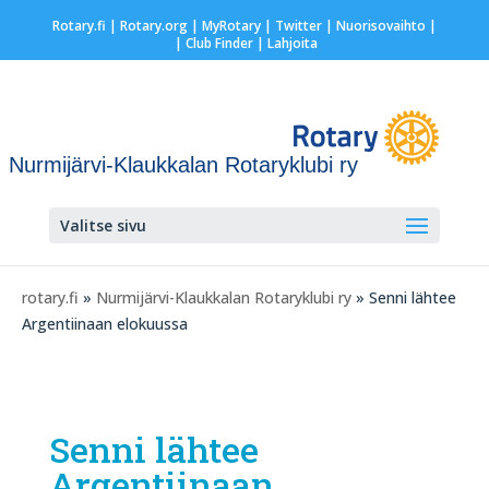
Rotary.fi
|
Rotary.org
|
MyRotary
|
Twitter
|
Nuorisovaihto
|
| Club Finder
| Lahjoita
Nurmijärvi-Klaukkalan Rotaryklubi ry
Valitse sivu
rotary.fi
»
Nurmijärvi-Klaukkalan Rotaryklubi ry
» Senni lähtee
Argentiinaan elokuussa
Senni lähtee
Argentiinaan