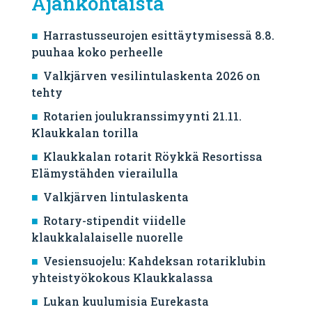
Ajankohtaista
Harrastusseurojen esittäytymisessä 8.8.
puuhaa koko perheelle
Valkjärven vesilintulaskenta 2026 on
tehty
Rotarien joulukranssimyynti 21.11.
Klaukkalan torilla
Klaukkalan rotarit Röykkä Resortissa
Elämystähden vierailulla
Valkjärven lintulaskenta
Rotary-stipendit viidelle
klaukkalalaiselle nuorelle
Vesiensuojelu: Kahdeksan rotariklubin
yhteistyökokous Klaukkalassa
Lukan kuulumisia Eurekasta