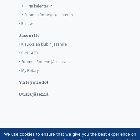
Piirin kalenteriin
Suomen Rotaryn kalenteriin
RI news
Jäsenille
Klaukkalan klubin jäsenille
Piiri 1420
Suomen Rotaryn jäsensivuille
My Rotary
Yhteystiedot
Uusia jäseniä
We use cookies to ensure that we give you the best experience on
Copyright © Suomen Rotarypalvelu ry 2026 |