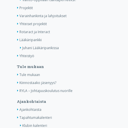
Projektit
Varainhankinta ja lahjoitukset
Yhteiset projektit
Rotaract ja Interact
Lääkäripankki
Juhani Lääkäripankissa
Yhteistyö
Tule mukaan
Tule mukaan
Kiinnostaako jäsenyys?
RYLA – Johtajuuskoulutus nuorille
Ajankohtaista
Ajankohtaista
Tapahtumakalenteri
Klubin kalenteri