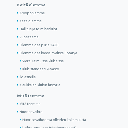
Keitä olemme
Arvopohjamme
Keitä olemme
Hallitus ja toimihenkilöt
Vuositeema
Olemme osa piiriä 1420
Olemme osa kansainvälistä Rotarya
Vierailut muissa klubeissa
Klubistandaari kuvasto
Ilo esitellä
Klaukkalan klubin historia
Mitä teemme
Mitä teemme
Nuorisovaihto
Nuorisovaihdossa olleiden kokemuksia
Vaihto-oppilaan isäntäperheeksi?