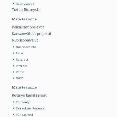
Rotarysäätiö
Tietoa Rotarysta
Mitä teemme
Paikalliset projektit
Kansainväliset projektit
Nuorisopalvelut
Nuorisovaihto
RYLA
Rotaract
Interact
Rotex
NGSE
Mitä teemme
Rotaryn kärkiteemat
Rauhantyö
Sairauksien torjunta
Puhdas vesi