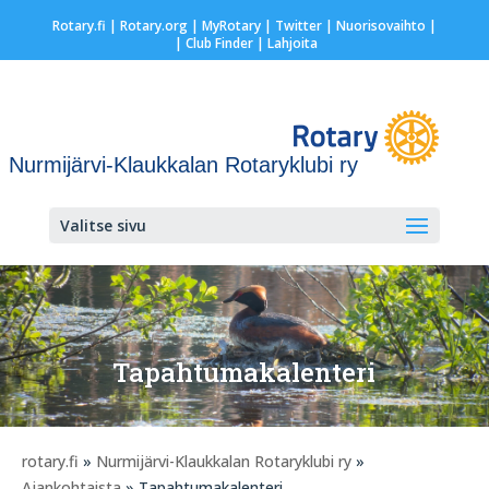
Rotary.fi
|
Rotary.org
|
MyRotary
|
Twitter
|
Nuorisovaihto
|
| Club Finder
| Lahjoita
Nurmijärvi-Klaukkalan Rotaryklubi ry
Valitse sivu
Tapahtumakalenteri
rotary.fi
»
Nurmijärvi-Klaukkalan Rotaryklubi ry
»
Ajankohtaista
» Tapahtumakalenteri