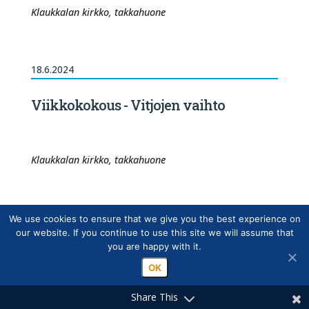
Klaukkalan kirkko, takkahuone
18.6.2024
Viikkokokous - Vitjojen vaihto
Klaukkalan kirkko, takkahuone
11.6.2024
We use cookies to ensure that we give you the best experience on
our website. If you continue to use this site we will assume that
you are happy with it.
Viikkokokous - Syksyn tapahtuman
suunnittelua
OK
Share This