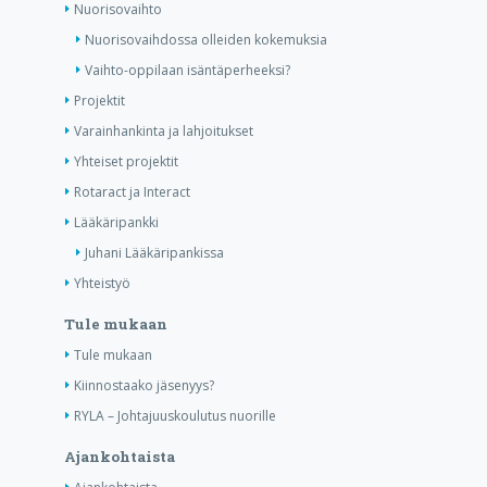
Nuorisovaihto
Nuorisovaihdossa olleiden kokemuksia
Vaihto-oppilaan isäntäperheeksi?
Projektit
Varainhankinta ja lahjoitukset
Yhteiset projektit
Rotaract ja Interact
Lääkäripankki
Juhani Lääkäripankissa
Yhteistyö
Tule mukaan
Tule mukaan
Kiinnostaako jäsenyys?
RYLA – Johtajuuskoulutus nuorille
Ajankohtaista