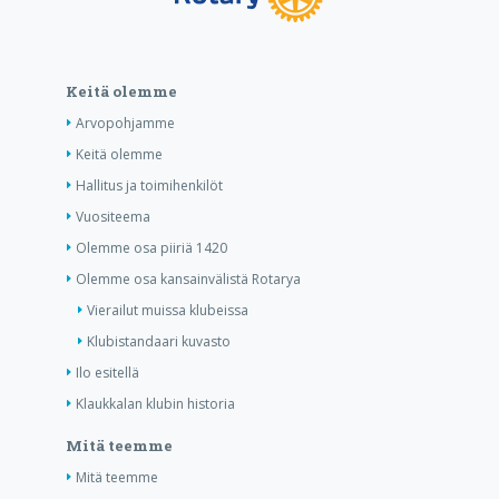
Keitä olemme
Arvopohjamme
Keitä olemme
Hallitus ja toimihenkilöt
Vuositeema
Olemme osa piiriä 1420
Olemme osa kansainvälistä Rotarya
Vierailut muissa klubeissa
Klubistandaari kuvasto
Ilo esitellä
Klaukkalan klubin historia
Mitä teemme
Mitä teemme