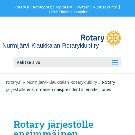
Rotary.fi
|
Rotary.org
|
MyRotary
|
Twitter
|
Nuorisovaihto
|
| Club Finder
| Lahjoita
Nurmijärvi-Klaukkalan Rotaryklubi ry
Valitse sivu
rotary.fi
»
Nurmijärvi-Klaukkalan Rotaryklubi ry
» Rotary
järjestölle ensimmäinen naispresidentti Jennifer Jones
Rotary järjestölle
ensimmäinen