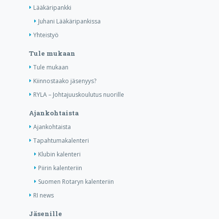
Lääkäripankki
Juhani Lääkäripankissa
Yhteistyö
Tule mukaan
Tule mukaan
Kiinnostaako jäsenyys?
RYLA – Johtajuuskoulutus nuorille
Ajankohtaista
Ajankohtaista
Tapahtumakalenteri
Klubin kalenteri
Piirin kalenteriin
Suomen Rotaryn kalenteriin
RI news
Jäsenille