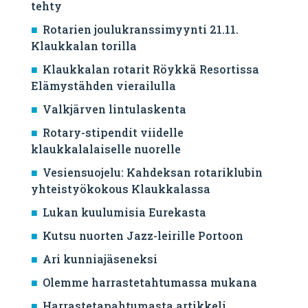
tehty
Rotarien joulukranssimyynti 21.11.
Klaukkalan torilla
Klaukkalan rotarit Röykkä Resortissa
Elämystähden vierailulla
Valkjärven lintulaskenta
Rotary-stipendit viidelle
klaukkalalaiselle nuorelle
Vesiensuojelu: Kahdeksan rotariklubin
yhteistyökokous Klaukkalassa
Lukan kuulumisia Eurekasta
Kutsu nuorten Jazz-leirille Portoon
Ari kunniajäseneksi
Olemme harrastetahtumassa mukana
Harrastetapahtumasta artikkeli