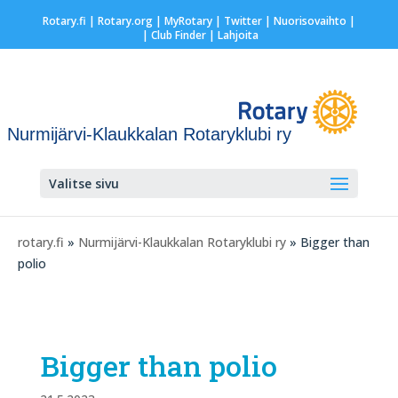
Rotary.fi
|
Rotary.org
|
MyRotary
|
Twitter
|
Nuorisovaihto
|
| Club Finder
| Lahjoita
Nurmijärvi-Klaukkalan Rotaryklubi ry
Valitse sivu
rotary.fi
»
Nurmijärvi-Klaukkalan Rotaryklubi ry
» Bigger than
polio
Bigger than polio