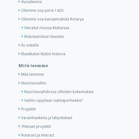
Vuositeema
Olemme osa piiriä 1420
Olemme osa kansainvälistä Rotarya
Vierailut muissa klubeissa
Klubistandaari kuvasto
Ilo esitellä
Klaukkalan klubin historia
Mitä teemme
Mitä teemme
Nuorisovaihto
Nuorisovaihdossa olleiden kokemuksia
Vaihto-oppilaan isäntäperheeksi?
Projektit
Varainhankinta ja lahjoitukset
Yhteiset projektit
Rotaract ja Interact