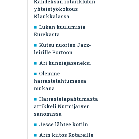
Kahdeksan rotariklubin
yhteistyökokous
Klaukkalassa
Lukan kuulumisia
Eurekasta
Kutsu nuorten Jazz-
leirille Portoon
Ari kunniajäseneksi
Olemme
harrastetahtumassa
mukana
Harrastetapahtumasta
artikkeli Nurmijärven
sanomissa
Jesse lähtee kotiin
Arin kiitos Rotareille