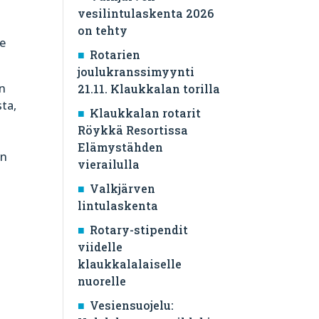
vesilintulaskenta 2026
on tehty
me
Rotarien
joulukranssimyynti
än
21.11. Klaukkalan torilla
sta,
Klaukkalan rotarit
Röykkä Resortissa
Elämystähden
on
vierailulla
Valkjärven
lintulaskenta
Rotary-stipendit
viidelle
klaukkalalaiselle
nuorelle
Vesiensuojelu: