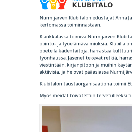
Nurmijärven Klubitalon edustajat Anna Jav
kertomassa toiminnastaan.
Klaukkalassa toimiva Nurmijärven Klubita
opinto- ja työelämävalmiuksia. Klubilla o
opetella kädentaitoja, harrastaa kulttuur
työnhaussa. Jäsenet tekevät retkiä, harras
viestintään, kirjanpitoon ja muihin käytän
aktiivisia, ja he ovat pääasiassa Nurmijä
Klubitalon taustaorganisaationa toimii 
Myös meidät toivotettiin tervetulleeksi 