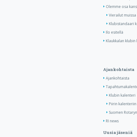
Olemme osa kansa
Vierailut muissa
Klubistandaari 
Ilo esitellä
Klaukkalan klubin 
Ajankohtaista
Ajankohtaista
Tapahtumakalente
Klubin kalenteri
Piirin kalenteriin
Suomen Rotaryn 
RI news
Uusia jäseniä