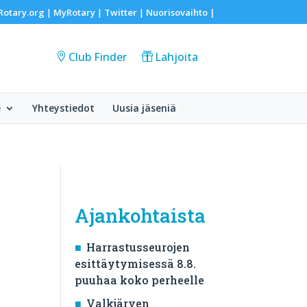
Rotary.org
MyRotary
Twitter
Nuorisovaihto
|
|
|
|
Club Finder
Lahjoita
e
Yhteystiedot
Uusia jäseniä
Ajankohtaista
Harrastusseurojen
esittäytymisessä 8.8.
puuhaa koko perheelle
Valkjärven