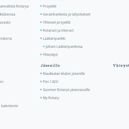
invälistä Rotarya
Projektit
 klubeissa
Varainhankinta ja lahjoitukset
kuvasto
Yhteiset projektit
Rotaract ja Interact
historia
Lääkäripankki
Juhani Lääkäripankissa
Yhteistyö
Jäsenille
Yhteyst
Klaukkalan klubin jäsenille
ri
Piiri 1420
Suomen Rotaryn jäsensivuille
My Rotary
kalenteriin