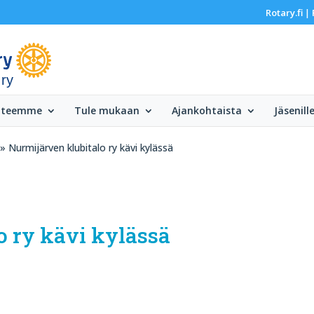
Rotary.fi
|
 ry
 teemme
Tule mukaan
Ajankohtaista
Jäsenill
» Nurmijärven klubitalo ry kävi kylässä
o ry kävi kylässä