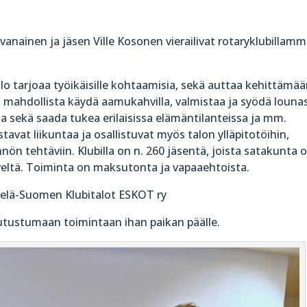
anainen ja jäsen Ville Kosonen vierailivat rotaryklubillam
lo tarjoaa työikäisille kohtaamisia, sekä auttaa kehittämä
n mahdollista käydä aamukahvilla, valmistaa ja syödä louna
ia sekä saada tukea erilaisissa elämäntilanteissa ja mm.
tavat liikuntaa ja osallistuvat myös talon ylläpitotöihin,
nön tehtäviin. Klubilla on n. 260 jäsentä, joista satakunta 
rveltä. Toiminta on maksutonta ja vapaaehtoista.
Etelä-Suomen Klubitalot ESKOT ry
tutustumaan toimintaan ihan paikan päälle.