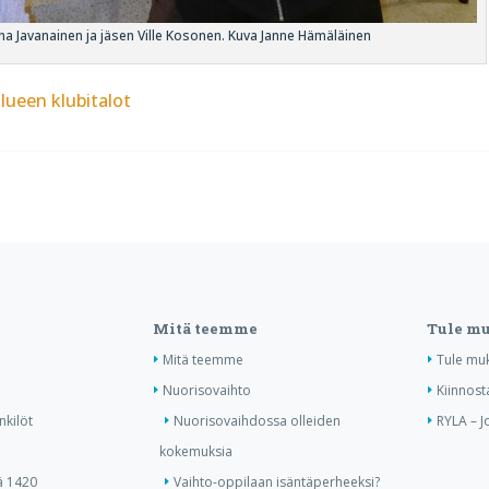
na Javanainen ja jäsen Ville Kosonen. Kuva Janne Hämäläinen
lueen klubitalot
Mitä teemme
Tule m
Mitä teemme
Tule mu
Nuorisovaihto
Kiinnost
nkilöt
Nuorisovaihdossa olleiden
RYLA – J
kokemuksia
ä 1420
Vaihto-oppilaan isäntäperheeksi?