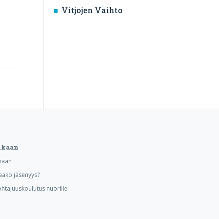
Vitjojen Vaihto
ukaan
kaan
aako jäsenyys?
ohtajuuskoulutus nuorille