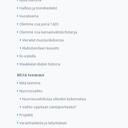
Keitä olemme
Hallitus ja toimihenkilöt
Vuositeema
Olemme osa piiriä 1420
Olemme osa kansainvälistä Rotarya
Vierailut muissa klubeissa
Klubistandaari kuvasto
Ilo esitellä
Klaukkalan klubin historia
Mitä teemme
Mitä teemme
Nuorisovaihto
Nuorisovaihdossa olleiden kokemuksia
Vaihto-oppilaan isäntäperheeksi?
Projektit
Varainhankinta ja lahjoitukset