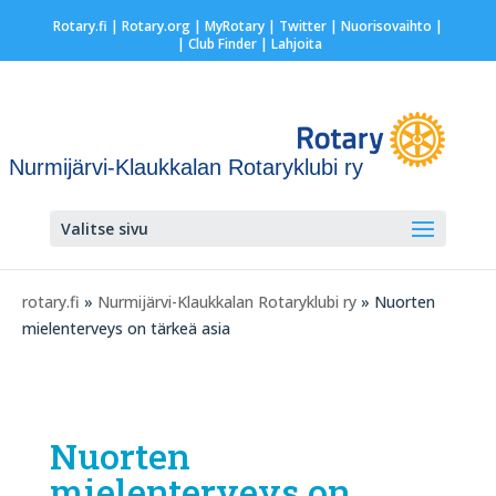
Rotary.fi
|
Rotary.org
|
MyRotary
|
Twitter
|
Nuorisovaihto
|
| Club Finder
| Lahjoita
Nurmijärvi-Klaukkalan Rotaryklubi ry
Valitse sivu
rotary.fi
»
Nurmijärvi-Klaukkalan Rotaryklubi ry
» Nuorten
mielenterveys on tärkeä asia
Nuorten
mielenterveys on