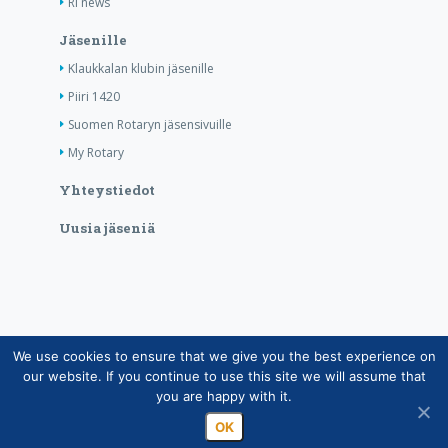
RI news
Jäsenille
Klaukkalan klubin jäsenille
Piiri 1420
Suomen Rotaryn jäsensivuille
My Rotary
Yhteystiedot
Uusia jäseniä
We use cookies to ensure that we give you the best experience on
Copyright © Suomen Rotarypalvelu ry 2026 |
our website. If you continue to use this site we will assume that
Jäsentietojärjestelmän tietosuojaseloste
|
Henkilötietojen
you are happy with it.
käsittely Rotarytoiminnassa
OK