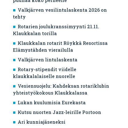
puuhaa koko perheelle
Valkjärven vesilintulaskenta 2026 on
tehty
Rotarien joulukranssimyynti 21.11.
Klaukkalan torilla
Klaukkalan rotarit Röykkä Resortissa
Elämystähden vierailulla
Valkjärven lintulaskenta
Rotary-stipendit viidelle
klaukkalalaiselle nuorelle
Vesiensuojelu: Kahdeksan rotariklubin
yhteistyökokous Klaukkalassa
Lukan kuulumisia Eurekasta
Kutsu nuorten Jazz-leirille Portoon
Ari kunniajäseneksi