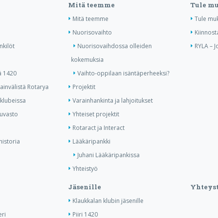
Mitä teemme
Tule m
Mitä teemme
Tule mu
Nuorisovaihto
Kiinnost
nkilöt
Nuorisovaihdossa olleiden
RYLA – J
kokemuksia
ä 1420
Vaihto-oppilaan isäntäperheeksi?
invälistä Rotarya
Projektit
 klubeissa
Varainhankinta ja lahjoitukset
kuvasto
Yhteiset projektit
Rotaract ja Interact
historia
Lääkäripankki
Juhani Lääkäripankissa
Yhteistyö
Jäsenille
Yhteyst
Klaukkalan klubin jäsenille
ri
Piiri 1420