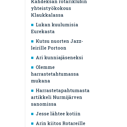
Kahdeksan rotariklubin
yhteistyökokous
Klaukkalassa
Lukan kuulumisia
Eurekasta
Kutsu nuorten Jazz-
leirille Portoon
Ari kunniajäseneksi
Olemme
harrastetahtumassa
mukana
Harrastetapahtumasta
artikkeli Nurmijärven
sanomissa
Jesse lähtee kotiin
Arin kiitos Rotareille