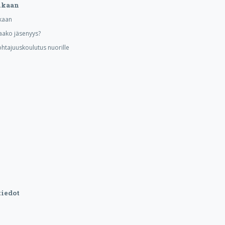
ukaan
kaan
aako jäsenyys?
ohtajuuskoulutus nuorille
iedot