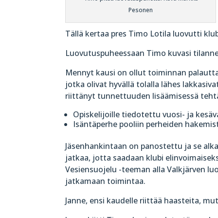
Pesonen
Tällä kertaa pres Timo Lotila luovutti klu
Luovutuspuheessaan Timo kuvasi tilanne
Mennyt kausi on ollut toiminnan palautta
jotka olivat hyvällä tolalla lähes lakkas
riittänyt tunnettuuden lisäämisessä teht
Opiskelijoille tiedotettu vuosi- ja kes
Isäntäperhe pooliin perheiden hakemis
Jäsenhankintaan on panostettu ja se alka
jatkaa, jotta saadaan klubi elinvoimaisek
Vesiensuojelu -teeman alla Valkjärven luo
jatkamaan toimintaa.
Janne, ensi kaudelle riittää haasteita,