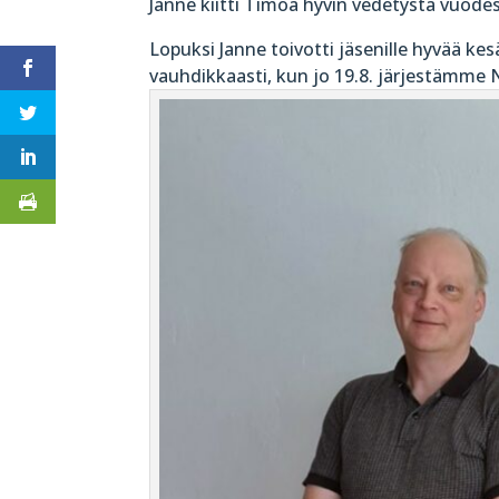
Janne kiitti Timoa hyvin vedetystä vuodest
Lopuksi Janne toivotti jäsenille hyvää ke
vauhdikkaasti, kun jo 19.8. järjestämme