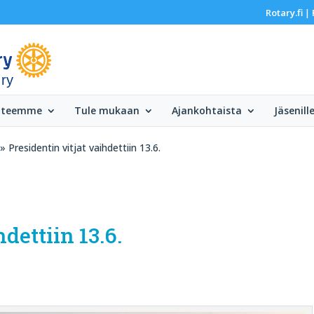
Rotary.fi
|
 ry
 teemme
Tule mukaan
Ajankohtaista
Jäsenill
» Presidentin vitjat vaihdettiin 13.6.
dettiin 13.6.