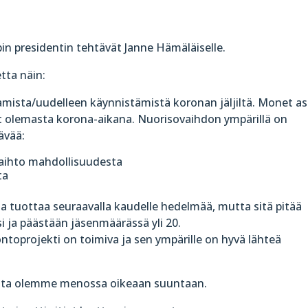
bin presidentin tehtävät Janne Hämäläiselle.
tta näin:
mista/uudelleen käynnistämistä koronan jäljiltä. Monet as
ivat olemasta korona-aikana. Nuorisovaihdon ympärillä on
ävää:
ävaihto mahdollisuudesta
ta
a tuottaa seuraavalla kaudelle hedelmää, mutta sitä pitää
si ja päästään jäsenmäärässä yli 20.
ntoprojekti on toimiva ja sen ympärille on hyvä lähteä
 mutta olemme menossa oikeaan suuntaan.