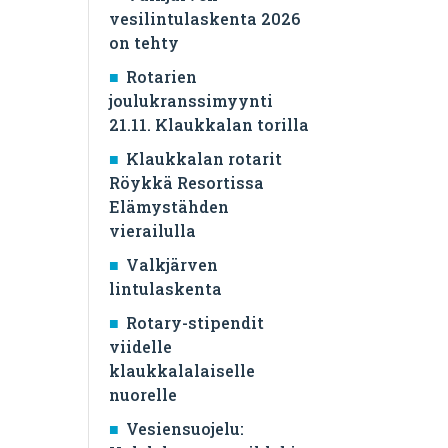
vesilintulaskenta 2026
on tehty
Rotarien
joulukranssimyynti
21.11. Klaukkalan torilla
Klaukkalan rotarit
Röykkä Resortissa
Elämystähden
vierailulla
Valkjärven
lintulaskenta
Rotary-stipendit
viidelle
klaukkalalaiselle
nuorelle
Vesiensuojelu: