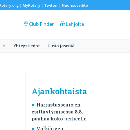
Rotary.org
MyRotary
Twitter
Nuorisovaihto
|
|
|
|
Club Finder
Lahjoita
e
Yhteystiedot
Uusia jäseniä
Ajankohtaista
Harrastusseurojen
esittäytymisessä 8.8.
puuhaa koko perheelle
Valkjärven