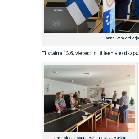
Janne (vas) otti vi
Tiistaina 13.6. vietettiin jälleen viestikap
Timo pitää luovutuspuhetta. Kuva Markku