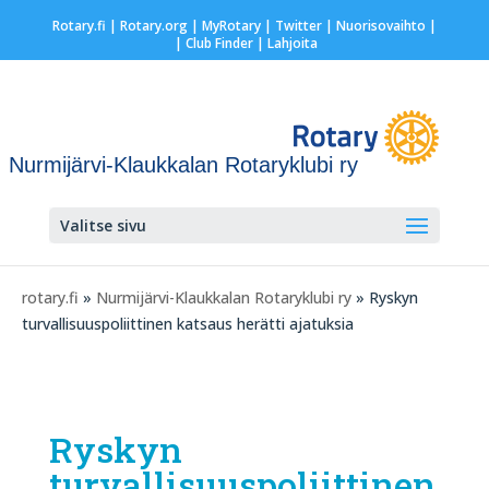
Rotary.fi
|
Rotary.org
|
MyRotary
|
Twitter
|
Nuorisovaihto
|
| Club Finder
| Lahjoita
Nurmijärvi-Klaukkalan Rotaryklubi ry
Valitse sivu
rotary.fi
»
Nurmijärvi-Klaukkalan Rotaryklubi ry
» Ryskyn
turvallisuuspoliittinen katsaus herätti ajatuksia
Ryskyn
turvallisuuspoliittinen