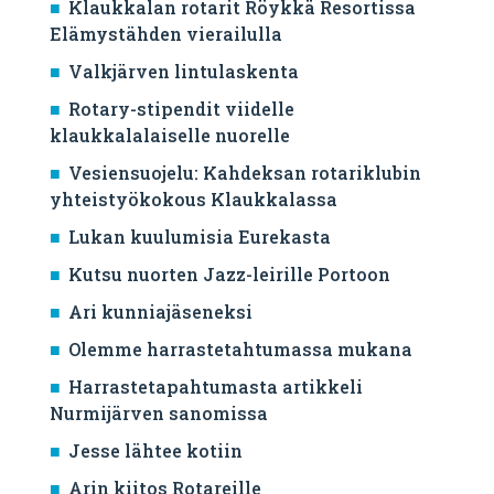
Klaukkalan rotarit Röykkä Resortissa
Elämystähden vierailulla
Valkjärven lintulaskenta
Rotary-stipendit viidelle
klaukkalalaiselle nuorelle
Vesiensuojelu: Kahdeksan rotariklubin
yhteistyökokous Klaukkalassa
Lukan kuulumisia Eurekasta
Kutsu nuorten Jazz-leirille Portoon
Ari kunniajäseneksi
Olemme harrastetahtumassa mukana
Harrastetapahtumasta artikkeli
Nurmijärven sanomissa
Jesse lähtee kotiin
Arin kiitos Rotareille