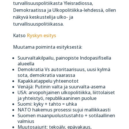
turvallisuuspolitiikasta Yleisradiossa,
Demokraatissa ja Ulkopolitiikka-lehdessä, ollen
näkyvä keskustelija ulko- ja
turvallisuuspolitiikassa.
Katso
Ryskyn esitys
Muutama poiminta esityksestä:
Suurvaltakilpailu, painopiste Indopasifisella
alueella
Demokratia Vs autoritaarisuus, uusi kylmä
sota, demokratia vaarassa
Kapakkatappelu yhteenotot
Venäjä: Putinin valta ja suurvalta-asema
USA: arvopohjainen ulkopolitiikka, liittolaiset
ja yhteistyö, republikaaninen puolue
Suomi: kyky + tahto = uhka
NATO hakemus prosessi sujui mallikkaasti
Suomen maanpuolustustahto + sotilaallinen
valmius
Muutosajurit: tekoäly, epävakaus,