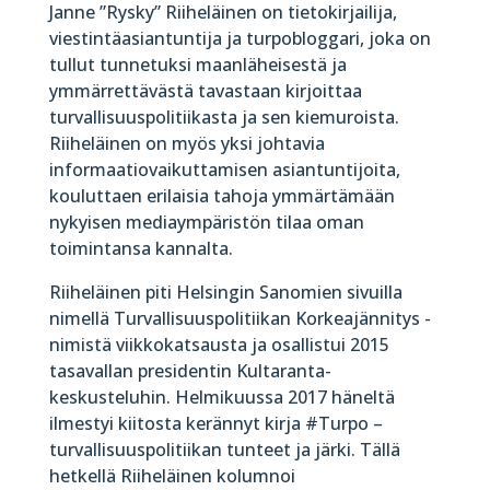
Janne ”Rysky” Riiheläinen on tietokirjailija,
viestintäasiantuntija ja turpobloggari, joka on
tullut tunnetuksi maanläheisestä ja
ymmärrettävästä tavastaan kirjoittaa
turvallisuuspolitiikasta ja sen kiemuroista.
Riiheläinen on myös yksi johtavia
informaatiovaikuttamisen asiantuntijoita,
kouluttaen erilaisia tahoja ymmärtämään
nykyisen mediaympäristön tilaa oman
toimintansa kannalta.
Riiheläinen piti Helsingin Sanomien sivuilla
nimellä Turvallisuuspolitiikan Korkeajännitys -
nimistä viikkokatsausta ja osallistui 2015
tasavallan presidentin Kultaranta-
keskusteluhin. Helmikuussa 2017 häneltä
ilmestyi kiitosta kerännyt kirja #Turpo –
turvallisuuspolitiikan tunteet ja järki. Tällä
hetkellä Riiheläinen kolumnoi