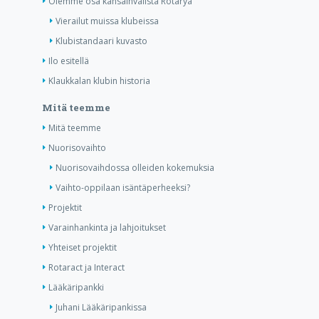
Olemme osa kansainvälistä Rotarya
Vierailut muissa klubeissa
Klubistandaari kuvasto
Ilo esitellä
Klaukkalan klubin historia
Mitä teemme
Mitä teemme
Nuorisovaihto
Nuorisovaihdossa olleiden kokemuksia
Vaihto-oppilaan isäntäperheeksi?
Projektit
Varainhankinta ja lahjoitukset
Yhteiset projektit
Rotaract ja Interact
Lääkäripankki
Juhani Lääkäripankissa