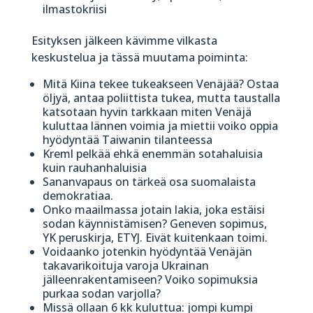
ilmastokriisi
Esityksen jälkeen kävimme vilkasta
keskustelua ja tässä muutama poiminta:
Mitä Kiina tekee tukeakseen Venäjää? Ostaa
öljyä, antaa poliittista tukea, mutta taustalla
katsotaan hyvin tarkkaan miten Venäjä
kuluttaa lännen voimia ja miettii voiko oppia
hyödyntää Taiwanin tilanteessa
Kreml pelkää ehkä enemmän sotahaluisia
kuin rauhanhaluisia
Sananvapaus on tärkeä osa suomalaista
demokratiaa.
Onko maailmassa jotain lakia, joka estäisi
sodan käynnistämisen? Geneven sopimus,
YK peruskirja, ETYJ. Eivät kuitenkaan toimi.
Voidaanko jotenkin hyödyntää Venäjän
takavarikoituja varoja Ukrainan
jälleenrakentamiseen? Voiko sopimuksia
purkaa sodan varjolla?
Missä ollaan 6 kk kuluttua: jompi kumpi