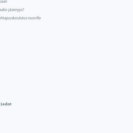
kaan
aako jäsenyys?
ohtajuuskoulutus nuorille
iedot