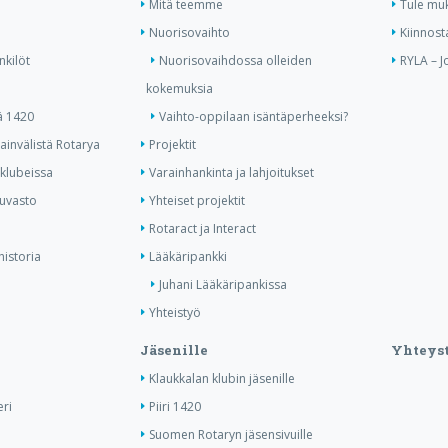
Mitä teemme
Tule mu
Nuorisovaihto
Kiinnost
nkilöt
Nuorisovaihdossa olleiden
RYLA – J
kokemuksia
ä 1420
Vaihto-oppilaan isäntäperheeksi?
invälistä Rotarya
Projektit
 klubeissa
Varainhankinta ja lahjoitukset
kuvasto
Yhteiset projektit
Rotaract ja Interact
historia
Lääkäripankki
Juhani Lääkäripankissa
Yhteistyö
Jäsenille
Yhteyst
Klaukkalan klubin jäsenille
ri
Piiri 1420
Suomen Rotaryn jäsensivuille