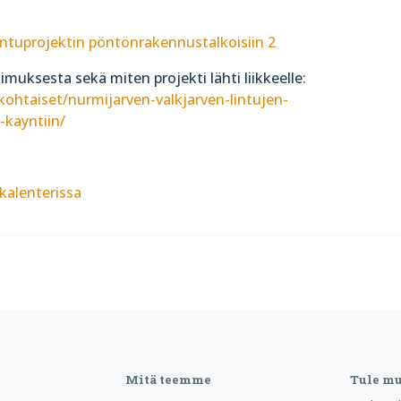
intuprojektin pöntönrakennustalkoisiin 2
imuksesta sekä miten projekti lähti liikkeelle:
nkohtaiset/nurmijarven-valkjarven-lintujen-
-kayntiin/
alenterissa
Mitä teemme
Tule m