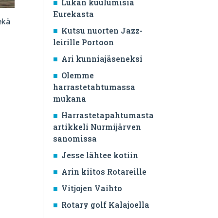
Lukan kuulumisia
Eurekasta
ekä
Kutsu nuorten Jazz-
leirille Portoon
Ari kunniajäseneksi
Olemme
harrastetahtumassa
mukana
Harrastetapahtumasta
artikkeli Nurmijärven
sanomissa
Jesse lähtee kotiin
Arin kiitos Rotareille
Vitjojen Vaihto
Rotary golf Kalajoella