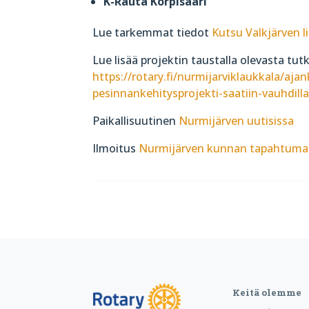
K-Rauta Korpisaari
Lue tarkemmat tiedot
Kutsu Valkjärven l
Lue lisää projektin taustalla olevasta tutk
https://rotary.fi/nurmijarviklaukkala/aja
pesinnankehitysprojekti-saatiin-vauhdilla
Paikallisuutinen
Nurmijärven uutisissa
Ilmoitus
Nurmijärven kunnan tapahtumak
Keitä olemme