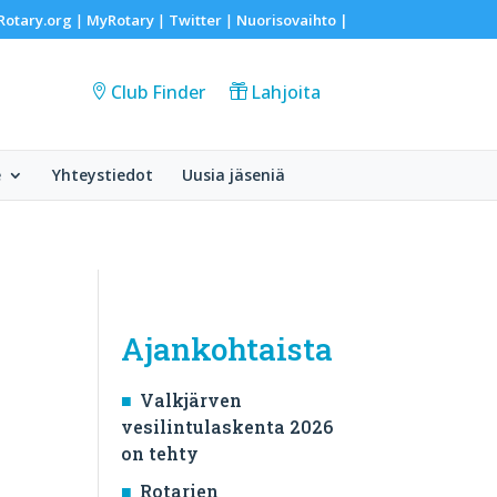
Rotary.org
MyRotary
Twitter
Nuorisovaihto
|
|
|
|
Club Finder
Lahjoita
e
Yhteystiedot
Uusia jäseniä
Ajankohtaista
Valkjärven
vesilintulaskenta 2026
on tehty
Rotarien