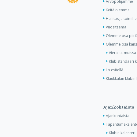
Arvopohjamme
Keitä olemme
Hallitus ja toimihe
Vuositeema
Olemme osa piiri
Olemme osa kansa
Vierailut muissa
Klubistandaari 
Ilo esitellä
Klaukkalan klubin 
Ajankohtaista
Ajankohtaista
Tapahtumakalente
Klubin kalenteri