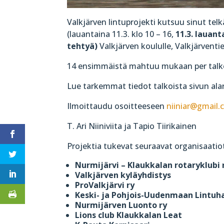
Valkjärven lintuprojekti kutsuu sinut tel
(lauantaina 11.3. klo 10 – 16,
11.3. lauant
tehtyä)
Valkjärven koululle, Valkjärventi
14 ensimmäistä mahtuu mukaan per talk
Lue tarkemmat tiedot talkoista sivun alar
Ilmoittaudu osoitteeseen
niiniar@gmail
T. Ari Niiniviita ja Tapio Tiirikainen
Projektia tukevat seuraavat organisaatio
Nurmijärvi – Klaukkalan rotaryklubi 
Valkjärven kyläyhdistys
ProValkjärvi ry
Keski- ja Pohjois-Uudenmaan Lintuha
Nurmijärven Luonto ry
Lions club Klaukkalan Leat