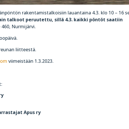
känpöntön rakentamistalkoisiin lauantaina 4.3. klo 10 – 16 s
ain talkoot peruutettu, sillä 4.3. kaikki pöntöt saatiin
e 460, Nurmijärvi.
oopäivä.
eunan liitteestä.
.com
viimeistään 1.3.2023.
t:
ry
rrastajat Apus ry