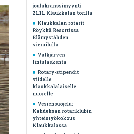
joulukranssimyynti
21.11. Klaukkalan torilla
Klaukkalan rotarit
Röykkä Resortissa
Elämystähden
vierailulla
Valkjärven
lintulaskenta
Rotary-stipendit
viidelle
klaukkalalaiselle
nuorelle
Vesiensuojelu:
Kahdeksan rotariklubin
yhteistyökokous
Klaukkalassa