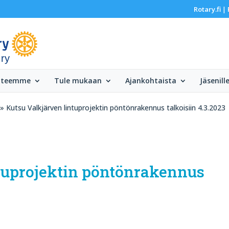
Rotary.fi
|
 ry
 teemme
Tule mukaan
Ajankohtaista
Jäsenill
» Kutsu Valkjärven lintuprojektin pöntönrakennus talkoisiin 4.3.2023
tuprojektin pöntönrakennus