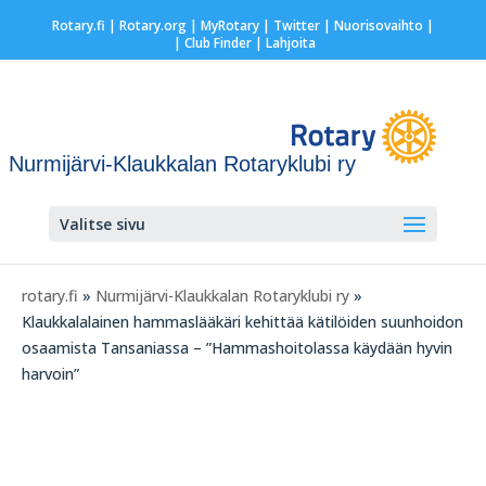
Rotary.fi
|
Rotary.org
|
MyRotary
|
Twitter
|
Nuorisovaihto
|
| Club Finder
| Lahjoita
Nurmijärvi-Klaukkalan Rotaryklubi ry
Valitse sivu
rotary.fi
»
Nurmijärvi-Klaukkalan Rotaryklubi ry
»
Klaukkalalainen hammaslääkäri kehittää kätilöiden suunhoidon
osaamista Tansaniassa – ”Hammashoitolassa käydään hyvin
harvoin”