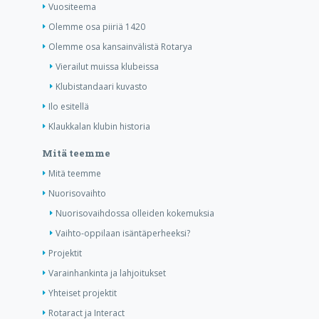
Vuositeema
Olemme osa piiriä 1420
Olemme osa kansainvälistä Rotarya
Vierailut muissa klubeissa
Klubistandaari kuvasto
Ilo esitellä
Klaukkalan klubin historia
Mitä teemme
Mitä teemme
Nuorisovaihto
Nuorisovaihdossa olleiden kokemuksia
Vaihto-oppilaan isäntäperheeksi?
Projektit
Varainhankinta ja lahjoitukset
Yhteiset projektit
Rotaract ja Interact