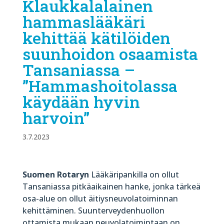
Klaukkalalainen
hammaslääkäri
kehittää kätilöiden
suunhoidon osaamista
Tansaniassa –
”Hammashoitolassa
käydään hyvin
harvoin”
3.7.2023
Suomen Rotaryn
Lääkäripankilla on ollut
Tansaniassa pitkäaikainen hanke, jonka tärkeä
osa-alue on ollut äitiysneuvolatoiminnan
kehittäminen. Suunterveydenhuollon
ottamista mukaan neuvolatoimintaan on