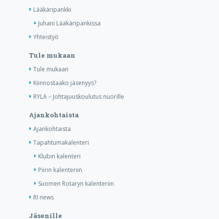
Lääkäripankki
Juhani Lääkäripankissa
Yhteistyö
Tule mukaan
Tule mukaan
Kiinnostaako jäsenyys?
RYLA – Johtajuuskoulutus nuorille
Ajankohtaista
Ajankohtaista
Tapahtumakalenteri
Klubin kalenteri
Piirin kalenteriin
Suomen Rotaryn kalenteriin
RI news
Jäsenille