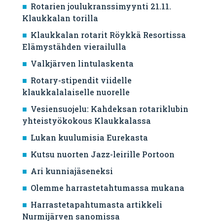
Rotarien joulukranssimyynti 21.11.
Klaukkalan torilla
Klaukkalan rotarit Röykkä Resortissa
Elämystähden vierailulla
Valkjärven lintulaskenta
Rotary-stipendit viidelle
klaukkalalaiselle nuorelle
Vesiensuojelu: Kahdeksan rotariklubin
yhteistyökokous Klaukkalassa
Lukan kuulumisia Eurekasta
Kutsu nuorten Jazz-leirille Portoon
Ari kunniajäseneksi
Olemme harrastetahtumassa mukana
Harrastetapahtumasta artikkeli
Nurmijärven sanomissa