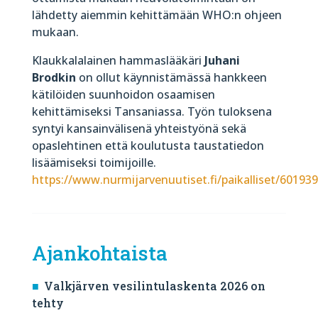
lähdetty aiemmin kehittämään WHO:n ohjeen
mukaan.
Klaukkalalainen hammaslääkäri
Juhani
Brodkin
on ollut käynnistämässä hankkeen
kätilöiden suunhoidon osaamisen
kehittämiseksi Tansaniassa. Työn tuloksena
syntyi kansainvälisenä yhteistyönä sekä
opaslehtinen että koulutusta taustatiedon
lisäämiseksi toimijoille.
https://www.nurmijarvenuutiset.fi/paikalliset/60193
Ajankohtaista
Valkjärven vesilintulaskenta 2026 on
tehty