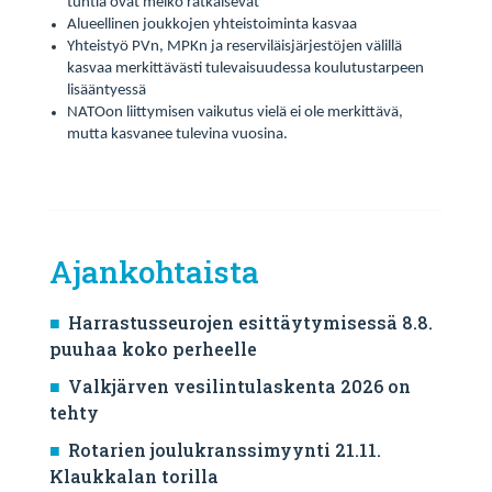
tuntia ovat melko ratkaisevat
Alueellinen joukkojen yhteistoiminta kasvaa
Yhteistyö PVn, MPKn ja reserviläisjärjestöjen välillä
kasvaa merkittävästi tulevaisuudessa koulutustarpeen
lisääntyessä
NATOon liittymisen vaikutus vielä ei ole merkittävä,
mutta kasvanee tulevina vuosina.
Ajankohtaista
Harrastusseurojen esittäytymisessä 8.8.
puuhaa koko perheelle
Valkjärven vesilintulaskenta 2026 on
tehty
Rotarien joulukranssimyynti 21.11.
Klaukkalan torilla