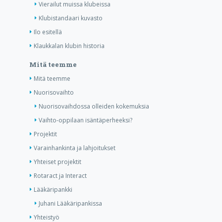
Vierailut muissa klubeissa
Klubistandaari kuvasto
Ilo esitellä
Klaukkalan klubin historia
Mitä teemme
Mitä teemme
Nuorisovaihto
Nuorisovaihdossa olleiden kokemuksia
Vaihto-oppilaan isäntäperheeksi?
Projektit
Varainhankinta ja lahjoitukset
Yhteiset projektit
Rotaract ja Interact
Lääkäripankki
Juhani Lääkäripankissa
Yhteistyö