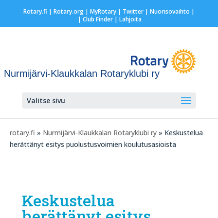
Rotary.fi
|
Rotary.org
|
MyRotary
|
Twitter
|
Nuorisovaihto
|
| Club Finder
| Lahjoita
Nurmijärvi-Klaukkalan Rotaryklubi ry
Valitse sivu
rotary.fi
»
Nurmijärvi-Klaukkalan Rotaryklubi ry
» Keskustelua
herättänyt esitys puolustusvoimien koulutusasioista
Keskustelua
herättänyt esitys