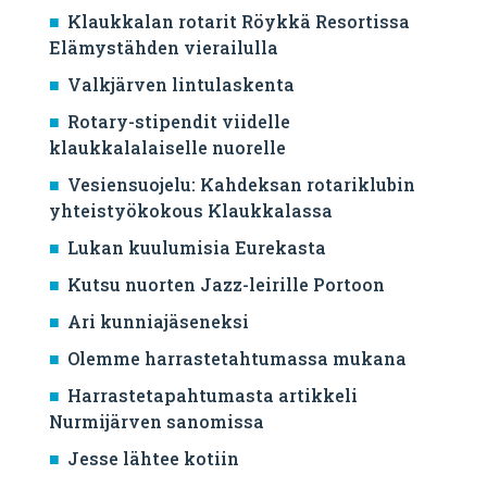
Klaukkalan rotarit Röykkä Resortissa
Elämystähden vierailulla
Valkjärven lintulaskenta
Rotary-stipendit viidelle
klaukkalalaiselle nuorelle
Vesiensuojelu: Kahdeksan rotariklubin
yhteistyökokous Klaukkalassa
Lukan kuulumisia Eurekasta
Kutsu nuorten Jazz-leirille Portoon
Ari kunniajäseneksi
Olemme harrastetahtumassa mukana
Harrastetapahtumasta artikkeli
Nurmijärven sanomissa
Jesse lähtee kotiin