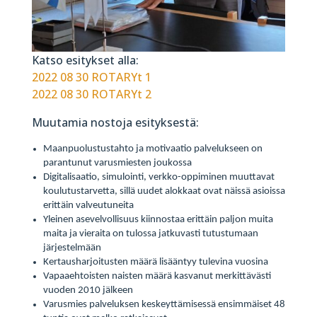
Katso esitykset alla:
2022 08 30 ROTARYt 1
2022 08 30 ROTARYt 2
Muutamia nostoja esityksestä:
Maanpuolustustahto ja motivaatio palvelukseen on
parantunut varusmiesten joukossa
Digitalisaatio, simulointi, verkko-oppiminen muuttavat
koulutustarvetta, sillä uudet alokkaat ovat näissä asioissa
erittäin valveutuneita
Yleinen asevelvollisuus kiinnostaa erittäin paljon muita
maita ja vieraita on tulossa jatkuvasti tutustumaan
järjestelmään
Kertausharjoitusten määrä lisääntyy tulevina vuosina
Vapaaehtoisten naisten määrä kasvanut merkittävästi
vuoden 2010 jälkeen
Varusmies palveluksen keskeyttämisessä ensimmäiset 48