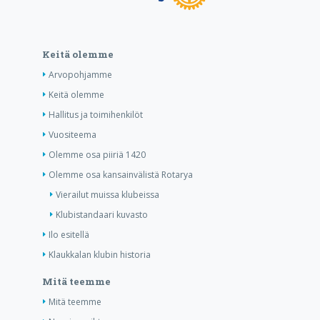
Keitä olemme
Arvopohjamme
Keitä olemme
Hallitus ja toimihenkilöt
Vuositeema
Olemme osa piiriä 1420
Olemme osa kansainvälistä Rotarya
Vierailut muissa klubeissa
Klubistandaari kuvasto
Ilo esitellä
Klaukkalan klubin historia
Mitä teemme
Mitä teemme