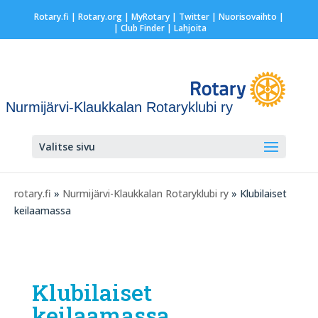
Rotary.fi
|
Rotary.org
|
MyRotary
|
Twitter
|
Nuorisovaihto
|
| Club Finder
| Lahjoita
Nurmijärvi-Klaukkalan Rotaryklubi ry
Valitse sivu
rotary.fi
»
Nurmijärvi-Klaukkalan Rotaryklubi ry
» Klubilaiset
keilaamassa
Klubilaiset
keilaamassa