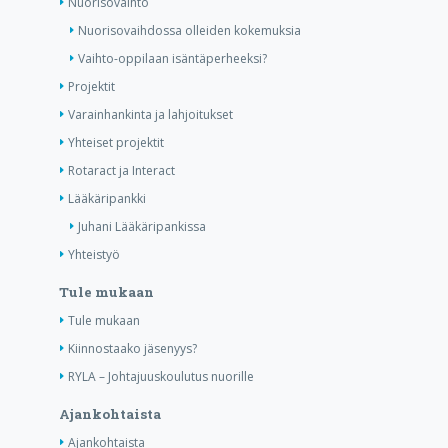
Nuorisovaihto
Nuorisovaihdossa olleiden kokemuksia
Vaihto-oppilaan isäntäperheeksi?
Projektit
Varainhankinta ja lahjoitukset
Yhteiset projektit
Rotaract ja Interact
Lääkäripankki
Juhani Lääkäripankissa
Yhteistyö
Tule mukaan
Tule mukaan
Kiinnostaako jäsenyys?
RYLA – Johtajuuskoulutus nuorille
Ajankohtaista
Ajankohtaista