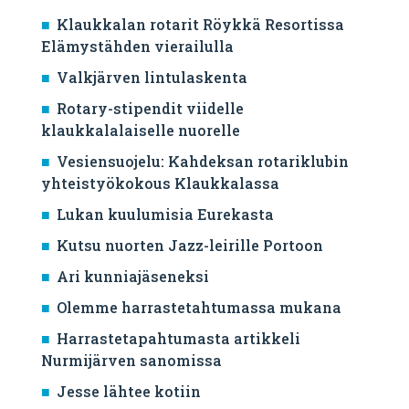
Klaukkalan rotarit Röykkä Resortissa
Elämystähden vierailulla
Valkjärven lintulaskenta
Rotary-stipendit viidelle
klaukkalalaiselle nuorelle
Vesiensuojelu: Kahdeksan rotariklubin
yhteistyökokous Klaukkalassa
Lukan kuulumisia Eurekasta
Kutsu nuorten Jazz-leirille Portoon
Ari kunniajäseneksi
Olemme harrastetahtumassa mukana
Harrastetapahtumasta artikkeli
Nurmijärven sanomissa
Jesse lähtee kotiin