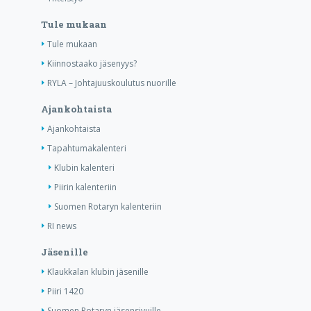
Tule mukaan
Tule mukaan
Kiinnostaako jäsenyys?
RYLA – Johtajuuskoulutus nuorille
Ajankohtaista
Ajankohtaista
Tapahtumakalenteri
Klubin kalenteri
Piirin kalenteriin
Suomen Rotaryn kalenteriin
RI news
Jäsenille
Klaukkalan klubin jäsenille
Piiri 1420
Suomen Rotaryn jäsensivuille