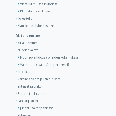
Vierailut muissa klubeissa
Klubistandaari kuvasto
Ilo esitellä
Klaukkalan klubin historia
Mitä teemme
Mitä teemme
Nuorisovaihto
Nuorisovaihdossa olleiden kokemuksia
Vaihto-oppilaan isäntäperheeksi?
Projektit
Varainhankinta ja lahjoitukset
Yhteiset projektit
Rotaract ja Interact
Lääkäripankki
Juhani Lääkäripankissa
Yhteistyö