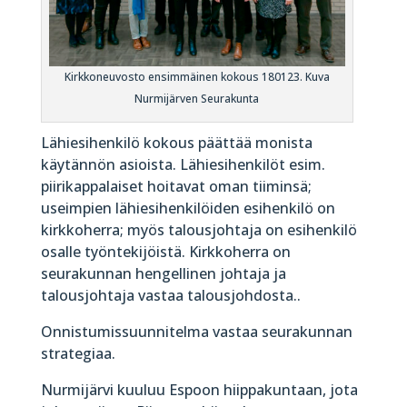
Kirkkoneuvosto ensimmäinen kokous 180123. Kuva
Nurmijärven Seurakunta
Lähiesihenkilö kokous päättää monista
käytännön asioista. Lähiesihenkilöt esim.
piirikappalaiset hoitavat oman tiiminsä;
useimpien lähiesihenkilöiden esihenkilö on
kirkkoherra; myös talousjohtaja on esihenkilö
osalle työntekijöistä. Kirkkoherra on
seurakunnan hengellinen johtaja ja
talousjohtaja vastaa talousjohdosta..
Onnistumissuunnitelma vastaa seurakunnan
strategiaa.
Nurmijärvi kuuluu Espoon hiippakuntaan, jota