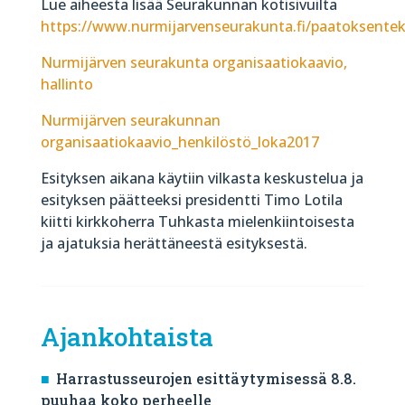
Lue aiheesta lisää Seurakunnan kotisivuilta
https://www.nurmijarvenseurakunta.fi/paatoksente
Nurmijärven seurakunta organisaatiokaavio,
hallinto
Nurmijärven seurakunnan
organisaatiokaavio_henkilöstö_loka2017
Esityksen aikana käytiin vilkasta keskustelua ja
esityksen päätteeksi presidentti Timo Lotila
kiitti kirkkoherra Tuhkasta mielenkiintoisesta
ja ajatuksia herättäneestä esityksestä.
Ajankohtaista
Harrastusseurojen esittäytymisessä 8.8.
puuhaa koko perheelle