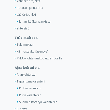
Yhteiset projektit
Rotaract ja Interact
Lääkäripankki
Juhani Lääkäripankissa
Yhteistyö
Tule mukaan
Tule mukaan
Kiinnostaako jäsenyys?
RYLA – Johtajuuskoulutus nuorille
Ajankohtaista
Ajankohtaista
Tapahtumakalenteri
Klubin kalenteri
Piirin kalenteriin
Suomen Rotaryn kalenteriin
RI news