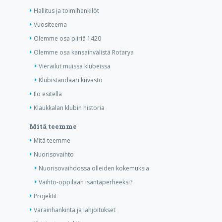
Hallitus ja toimihenkilöt
Vuositeema
Olemme osa piiriä 1420
Olemme osa kansainvälistä Rotarya
Vierailut muissa klubeissa
Klubistandaari kuvasto
Ilo esitellä
Klaukkalan klubin historia
Mitä teemme
Mitä teemme
Nuorisovaihto
Nuorisovaihdossa olleiden kokemuksia
Vaihto-oppilaan isäntäperheeksi?
Projektit
Varainhankinta ja lahjoitukset