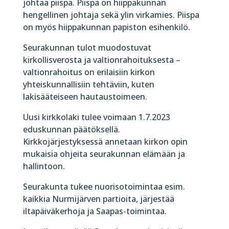
johtaa piispa. Piispa on hiippakunnan
hengellinen johtaja sekä ylin virkamies. Piispa
on myös hiippakunnan papiston esihenkilö.
Seurakunnan tulot muodostuvat
kirkollisverosta ja valtionrahoituksesta –
valtionrahoitus on erilaisiin kirkon
yhteiskunnallisiin tehtäviin, kuten
lakisääteiseen hautaustoimeen.
Uusi kirkkolaki tulee voimaan 1.7.2023
eduskunnan päätöksellä.
Kirkkojärjestyksessä annetaan kirkon opin
mukaisia ohjeita seurakunnan elämään ja
hallintoon.
Seurakunta tukee nuorisotoimintaa esim.
kaikkia Nurmijärven partioita, järjestää
iltapäiväkerhoja ja Saapas-toimintaa.