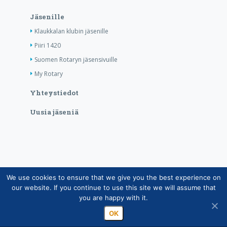
Jäsenille
Klaukkalan klubin jäsenille
Piiri 1420
Suomen Rotaryn jäsensivuille
My Rotary
Yhteystiedot
Uusia jäseniä
We use cookies to ensure that we give you the best experience on
Copyright © Suomen Rotarypalvelu ry 2026 |
our website. If you continue to use this site we will assume that
Jäsentietojärjestelmän tietosuojaseloste
|
Henkilötietojen
you are happy with it.
käsittely Rotarytoiminnassa
OK