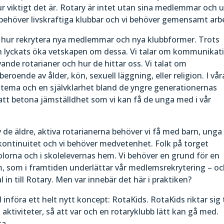
ur viktigt det är. Rotary är intet utan sina medlemmar och 
behöver livskraftiga klubbar och vi behöver gemensamt arb
et, hur rekrytera nya medlemmar och nya klubbformer. Trots
ch lyckats öka vetskapen om dessa. Vi talar om kommunikat
vande rotarianer och hur de hittar oss. Vi talat om
eroende av ålder, kön, sexuell läggning, eller religion. I vår
t tema och en självklarhet bland de yngre generationernas
att betona jämställdhet som vi kan få de unga med i vår
de äldre, aktiva rotarianerna behöver vi få med barn, unga
kontinuitet och vi behöver medvetenhet. Folk på torget
olorna och i skolelevernas hem. Vi behöver en grund för en
, som i framtiden underlättar vår medlemsrekrytering – o
 in till Rotary. Men var innebär det här i praktiken?
införa ett helt nytt koncept: RotaKids. RotaKids riktar sig t
 aktiviteter, så att var och en rotaryklubb lätt kan gå med.
ta.