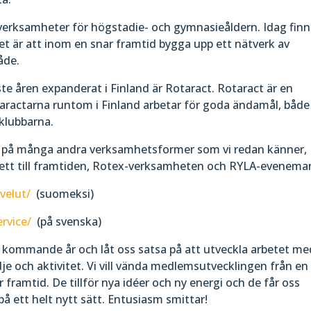
-verksamheter för högstadie- och gymnasieåldern. Idag finn
let är att inom en snar framtid bygga upp ett nätverk av
åde.
 åren expanderat i Finland är Rotaract. Rotaract är en
aractarna runtom i Finland arbetar för goda ändamål, både
klubbarna.
nga på många andra verksamhetsformer som vi redan känner,
jett till framtiden, Rotex-verksamheten och RYLA-evenema
velut/
(suomeksi)
rvice/
(på svenska)
a kommande år och låt oss satsa på att utveckla arbetet me
e och aktivitet. Vi vill vända medlemsutvecklingen från en
år framtid. De tillför nya idéer och ny energi och de får oss
 ett helt nytt sätt. Entusiasm smittar!