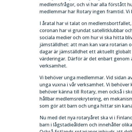
medlemsfrågor, och vi har alla förstått h
medlemmar har Rotary ingen framtid. Vi 
I åratal har vi talat on medlemsbortfall
coronan har vi grundat satellitklubbar o
sociala medier och om hur vi ska hitta bli
jämställdhet: att man kan vara rotarian ob
dagar är jämställdhet ett aktuellt global
värderingar. Därför är det enbart genom 
verksamhet.
Vi behöver unga medlemmar. Vid sidan av 
unga vuxna i vår verksamhet. Vi behöver 
behöver känna till Rotary, men också i sk
hållbar medlemsrekrytering, en mekanism
som gör att barn och unga hittar sin kanal
Nu med det nya rotaryåret ska vi i Finland 
barn i lågstadieåldern och innehåller olika
Också Estlands rotarianer inbjuds att del