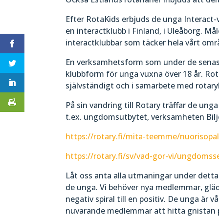
Efter RotaKids erbjuds de unga Interact
en interactklubb i Finland, i Uleåborg. Må
interactklubbar som täcker hela vårt omr
En verksamhetsform som under de senaste
klubbform för unga vuxna över 18 år. Rot
självständigt och i samarbete med rotary
På sin vandring till Rotary träffar de u
t.ex. ungdomsutbytet, verksamheten Bil
https://rotary.fi/mita-teemme/nuorisopal
https://rotary.fi/sv/vad-gor-vi/ungdomsse
Låt oss anta alla utmaningar under dett
de unga. Vi behöver nya medlemmar, glädj
negativ spiral till en positiv. De unga är v
nuvarande medlemmar att hitta gnistan på