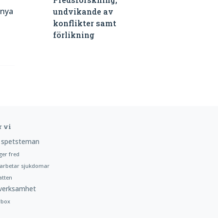
 nya
undvikande av
konflikter samt
förlikning
r vi
 spetsteman
ger fred
arbetar sjukdomar
atten
verksamhet
rbox