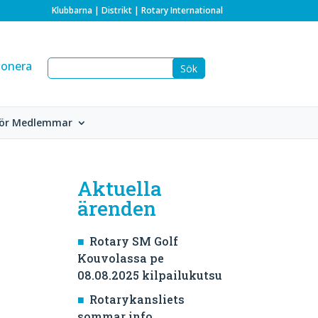
Klubbarna
|
Distrikt
|
Rotary International
onera
ör Medlemmar
Aktuella
n
ärenden
Rotary SM Golf
Kouvolassa pe
08.08.2025 kilpailukutsu
Rotarykansliets
sommar info