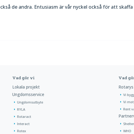
ckså de andra. Entusiasm är vår nyckel också för att skaffa
Vad gör vi
Vad gö
Lokala projekt
Rotarys
Ungdomsservice
Vi byg
Vi mot
Ungdomsutbyte
Rent v
RYLA
Partner
Rotaract
Interact
Shelte
Rotex
WHO