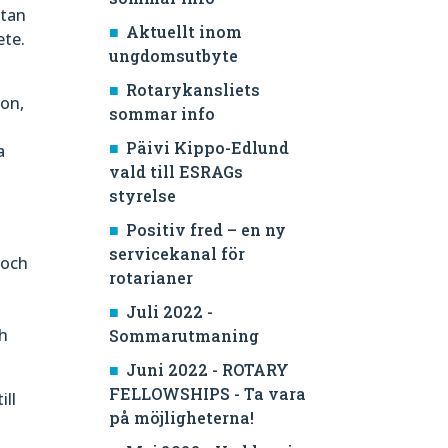
utan
Aktuellt inom
ete.
ungdomsutbyte
Rotarykansliets
ion,
sommar info
Päivi Kippo-Edlund
a
vald till ESRAGs
styrelse
Positiv fred – en ny
servicekanal för
 och
rotarianer
Juli 2022 -
ch
Sommarutmaning
Juni 2022 - ROTARY
FELLOWSHIPS - Ta vara
ill
på möjligheterna!