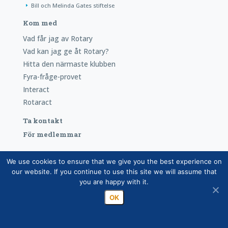
Bill och Melinda Gates stiftelse
Kom med
Vad får jag av Rotary
Vad kan jag ge åt Rotary?
Hitta den närmaste klubben
Fyra-fråge-provet
Interact
Rotaract
Ta kontakt
För medlemmar
We use cookies to ensure that we give you the best experience on
Copyright © Suomen Rotarypalvelu ry 2026 |
Redogörelse
our website. If you continue to use this site we will assume that
över dataskyddet för medlemsdatabasen
|
Hanteringen av
you are happy with it.
personuppgifter inom Rotarys verksamhet
OK