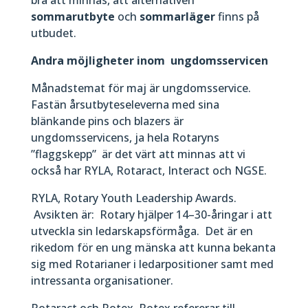
sommarutbyte
och
sommarläger
finns på
utbudet.
Andra möjligheter inom ungdomsservicen
Månadstemat för maj är ungdomsservice.
Fastän årsutbyteseleverna med sina
blänkande pins och blazers är
ungdomsservicens, ja hela Rotaryns
”flaggskepp” är det värt att minnas att vi
också har RYLA, Rotaract, Interact och NGSE.
RYLA, Rotary Youth Leadership Awards.
Avsikten är: Rotary hjälper 14–30-åringar i att
utveckla sin ledarskapsförmåga. Det är en
rikedom för en ung mänska att kunna bekanta
sig med Rotarianer i ledarpositioner samt med
intressanta organisationer.
Rotaract och Rotex. Rotex refererar till