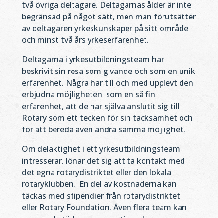
två övriga deltagare. Deltagarnas ålder är inte
begränsad på något sätt, men man förutsätter
av deltagaren yrkeskunskaper på sitt område
och minst två års yrkeserfarenhet.
Deltagarna i yrkesutbildningsteam har
beskrivit sin resa som givande och som en unik
erfarenhet. Några har till och med upplevt den
erbjudna möjligheten
som en så fin
erfarenhet, att de har själva anslutit sig till
Rotary som ett tecken för sin tacksamhet och
för att bereda även andra samma möjlighet.
Om delaktighet i ett yrkesutbildningsteam
intresserar, lönar det sig att ta kontakt med
det egna rotarydistriktet eller den lokala
rotaryklubben.
En del av kostnaderna kan
täckas med stipendier från rotarydistriktet
eller Rotary Foundation. Även flera team kan