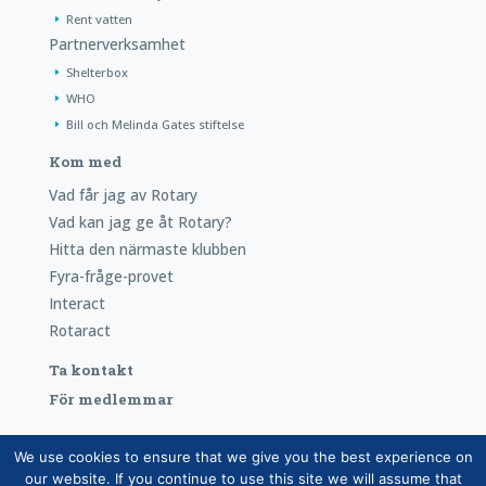
Rent vatten
Partnerverksamhet
Shelterbox
WHO
Bill och Melinda Gates stiftelse
Kom med
Vad får jag av Rotary
Vad kan jag ge åt Rotary?
Hitta den närmaste klubben
Fyra-fråge-provet
Interact
Rotaract
Ta kontakt
För medlemmar
We use cookies to ensure that we give you the best experience on
Copyright © Suomen Rotarypalvelu ry 2026 |
Redogörelse
our website. If you continue to use this site we will assume that
över dataskyddet för medlemsdatabasen
|
Hanteringen av