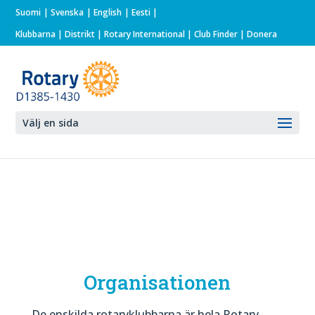
Suomi
Svenska
English
Eesti
Klubbarna
|
Distrikt
|
Rotary International
| Club Finder
| Donera
Välj en sida
Organisationen
De enskilda rotaryklubbarna är hela Rotary-