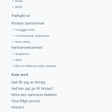
Rotex
NGSE
Vad gör vi
Rotarys spetsteman
Vi bygger fred
Vi motarbetar sjukdomar
Rent vatten
Partnerverksamhet
Shelterbox
WHO
Bill och Melinda Gates stiftelse
Kom med
Vad får jag av Rotary
Vad kan jag ge åt Rotary?
Hitta den närmaste klubben
Fyra-fråge-provet
Interact