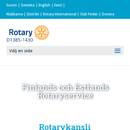
Suomi
Svenska
English
Eesti
Klubbarna
|
Distrikt
|
Rotary International
| Club Finder
| Donera
Välj en sida
Finlands och Estlands
Rotaryservice
Rotarykansli