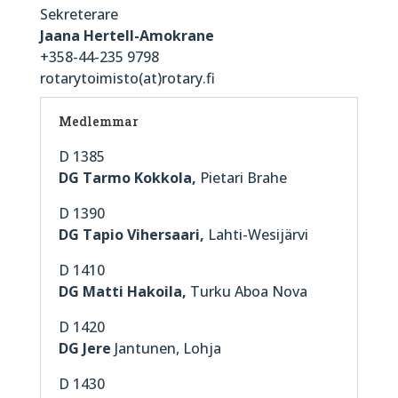
Sekreterare
Jaana Hertell-Amokrane
+358-44-235 9798
rotarytoimisto(at)rotary.fi
Medlemmar
D 1385
DG Tarmo Kokkola,
Pietari Brahe
D 1390
DG Tapio Vihersaari,
Lahti-Wesijärvi
D 1410
DG Matti Hakoila,
Turku Aboa Nova
D 1420
DG Jere
Jantunen, Lohja
D 1430