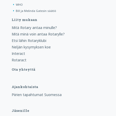
WHO
Bill ja Melinda Gatesin säätiö
Liity mukaan
Mitä Rotary antaa minulle?
Mitä minä voin antaa Rotarylle?
Etsi lähin Rotaryklubi
Neljän kysymyksen koe
Interact
Rotaract
Ota yhteyttä
Ajankohtaista
Piirien tapahtumat Suomessa
Jäsenille