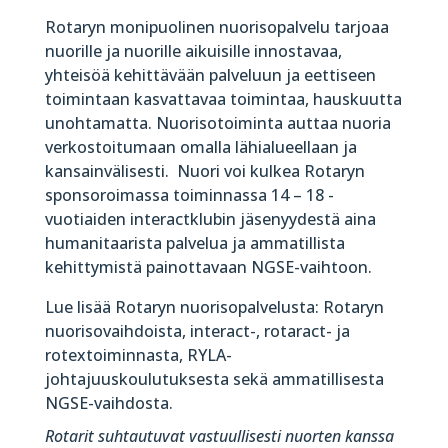
Rotaryn monipuolinen nuorisopalvelu tarjoaa
nuorille ja nuorille aikuisille innostavaa,
yhteisöä kehittävään palveluun ja eettiseen
toimintaan kasvattavaa toimintaa, hauskuutta
unohtamatta. Nuorisotoiminta auttaa nuoria
verkostoitumaan omalla lähialueellaan ja
kansainvälisesti. Nuori voi kulkea Rotaryn
sponsoroimassa toiminnassa 14 – 18 -
vuotiaiden interactklubin jäsenyydestä aina
humanitaarista palvelua ja ammatillista
kehittymistä painottavaan NGSE-vaihtoon.
Lue lisää Rotaryn nuorisopalvelusta: Rotaryn
nuorisovaihdoista, interact-, rotaract- ja
rotextoiminnasta, RYLA-
johtajuuskoulutuksesta sekä ammatillisesta
NGSE-vaihdosta.
Rotarit suhtautuvat vastuullisesti nuorten kanssa