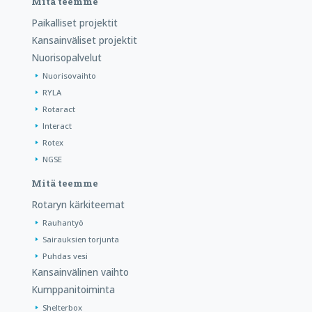
Mitä teemme
Paikalliset projektit
Kansainväliset projektit
Nuorisopalvelut
Nuorisovaihto
RYLA
Rotaract
Interact
Rotex
NGSE
Mitä teemme
Rotaryn kärkiteemat
Rauhantyö
Sairauksien torjunta
Puhdas vesi
Kansainvälinen vaihto
Kumppanitoiminta
Shelterbox