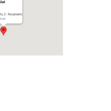
ilat
tu 2 - Rovaniemi
umat