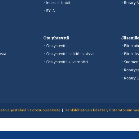
Interact-klubit
Rotary N
RYLA
Ota yhteyttä
Jäsenill
Ota yhteyttä
Piirin ai
ysta
Ota yhteyttä säätiöasioissa
Piirin jä
Ota yhteyttä kuvernööri
Suomen 
Rotarysä
Rotary 
ietojärjestelmän tietosuojaseloste
|
Henkilötietojen käsittely Rotarytoiminna