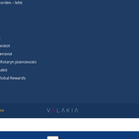
orden – lehti
e
neistot
sensivut
Rotaryn jäsensivusto
ätiö
Global Rewards
ssa