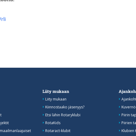
rli
Liity mukaan
Ajankoh
Liity mukaan
Ajankoht
Kiinnostaako jäsenyys?
Kuvernöö
t
Etsi lähin Rotaryklubi
Piirin t
jektit
RotaKids
Piirien
 maailmanlaajuiset
Rotaract-klubit
Klubien 