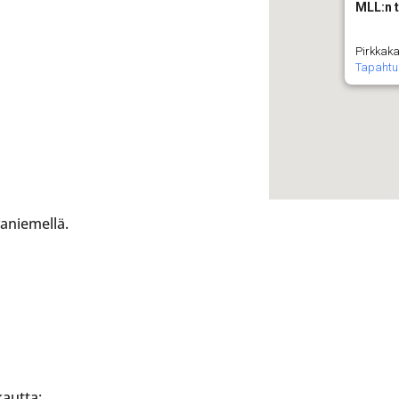
MLL:n t
Pirkkaka
Tapaht
aniemellä.
kautta: