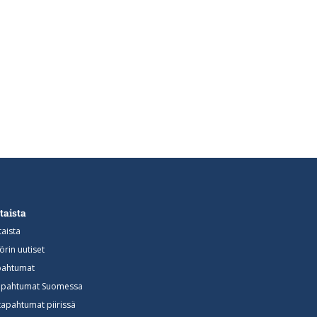
taista
aista
rin uutiset
apahtumat
 tapahtumat Suomessa
tapahtumat piirissä