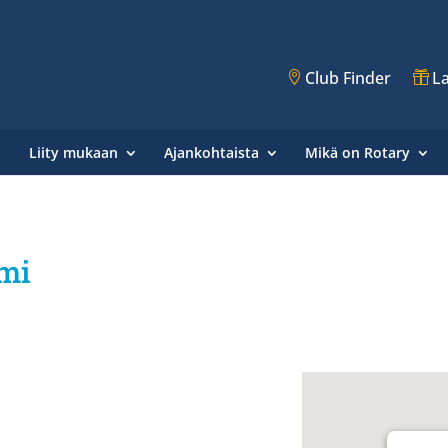
Club Finder
La
Liity mukaan
Ajankohtaista
Mikä on Rotary
emi