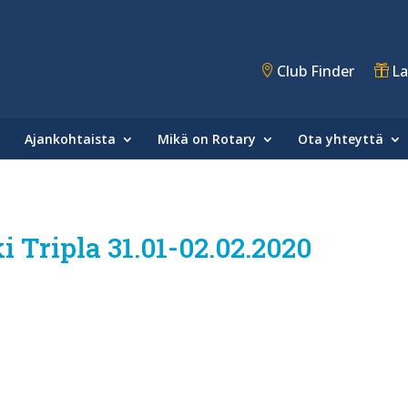
Club Finder
La
Ajankohtaista
Mikä on Rotary
Ota yhteyttä
 Tripla 31.01-02.02.2020