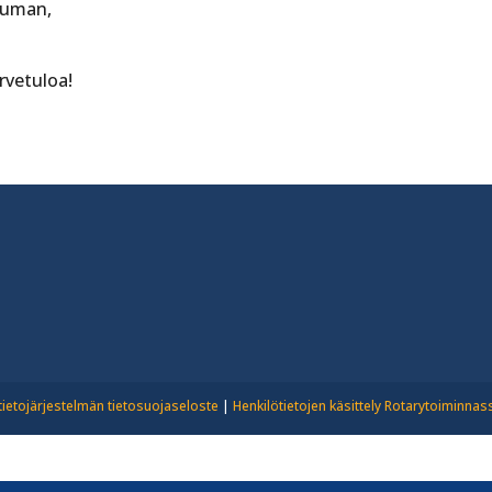
tuman,
rvetuloa!
tietojärjestelmän tietosuojaseloste
|
Henkilötietojen käsittely Rotarytoiminnas