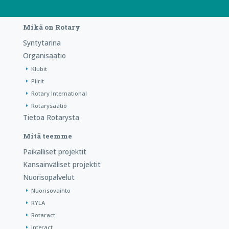
Mikä on Rotary
Syntytarina
Organisaatio
Klubit
Piirit
Rotary International
Rotarysäätiö
Tietoa Rotarysta
Mitä teemme
Paikalliset projektit
Kansainväliset projektit
Nuorisopalvelut
Nuorisovaihto
RYLA
Rotaract
Interact