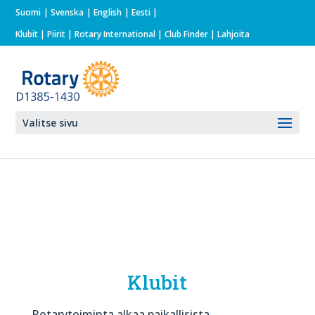
Suomi
Svenska
English
Eesti
Klubit
|
Piirit
|
Rotary International
| Club Finder
| Lahjoita
Valitse sivu
Klubit
Rotarytoiminta alkaa paikallisista