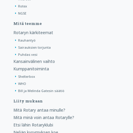
Rotex
NGSE
Mitä teemme
Rotaryn kärkiteemat
Rauhantyö
Sairauksien torjunta
Puhdas vesi
Kansainvälinen vaihto
Kumppanitoiminta
Shelterbox
WHO
Bill ja Melinda Gatesin säätiö
Liity mukaan
Mitä Rotary antaa minulle?
Mitä minä voin antaa Rotarylle?
Etsi lähin Rotaryklubi
Neljän kysymyksen koe