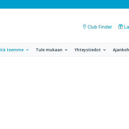
Club Finder
La
itä teemme
Tule mukaan
Yhteystiedot
Ajankoh