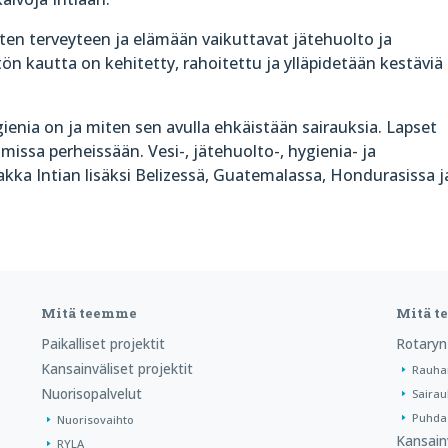
ten terveyteen ja elämään vaikuttavat jätehuolto ja
n kautta on kehitetty, rahoitettu ja ylläpidetään kestäviä
nia on ja miten sen avulla ehkäistään sairauksia. Lapset
missa perheissään. Vesi-, jätehuolto-, hygienia- ja
ka Intian lisäksi Belizessä, Guatemalassa, Hondurasissa j
Mitä teemme
Mitä 
Paikalliset projektit
Rotaryn
Kansainväliset projektit
Rauha
Nuorisopalvelut
Sairau
Puhdas
Nuorisovaihto
Kansain
RYLA