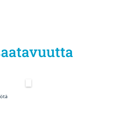
aatavuutta
yötä