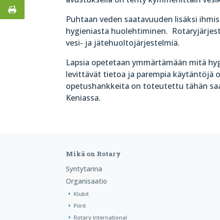
Puhtaan veden saatavuuden lisäksi ihmis
hygieniasta huolehtiminen. Rotaryjärjestö
vesi- ja jätehuoltojärjestelmiä.
Lapsia opetetaan ymmärtämään mitä hygie
levittävät tietoa ja parempia käytäntöjä o
opetushankkeita on toteutettu tähän saak
Keniassa.
Mikä on Rotary
Syntytarina
Organisaatio
Klubit
Piirit
Rotary International