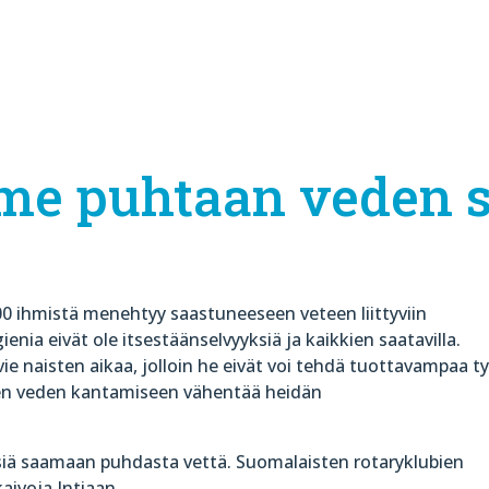
e puhtaan veden s
0 ihmistä menehtyy saastuneeseen veteen liittyviin
ienia eivät ole itsestäänselvyyksiä ja kaikkien saatavilla.
ie naisten aikaa, jolloin he eivät voi tehdä tuottavampaa t
nen veden kantamiseen vähentää heidän
iä saamaan puhdasta vettä. Suomalaisten rotaryklubien
aivoja Intiaan.