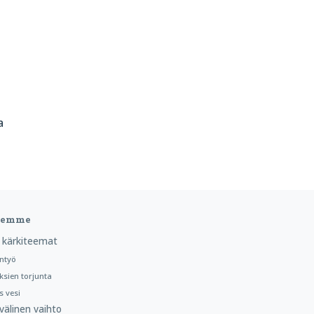
a
teemme
 kärkiteemat
ntyö
ksien torjunta
 vesi
välinen vaihto