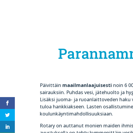
Parannamm
Päivittäin
maailmanlaajuisesti
noin 6 00
sairauksiin. Puhdas vesi, jätehuolto ja hyg
Lisäksi juoma- ja ruoanlaittoveden haku v
tuloa hankkiakseen. Lasten osallistumi
koulunkäyntimahdollisuuksiaan.
Rotary on auttanut monien maiden ihmis
avustuksella on tehty kymmenittäin vesik