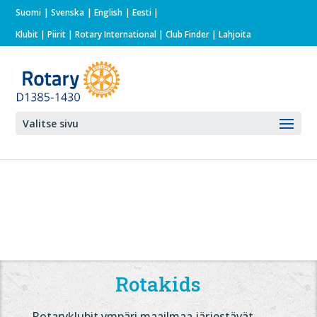
Suomi
Svenska
English
Eesti
Klubit
|
Piirit
|
Rotary International
| Club Finder
| Lahjoita
Valitse sivu
Rotakids
Rotaryklubit ympäri maailmaa järjestävät