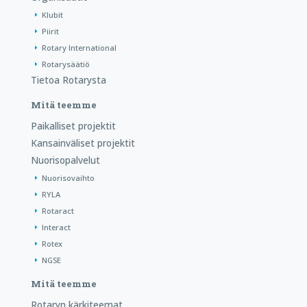
Klubit
Piirit
Rotary International
Rotarysäätiö
Tietoa Rotarysta
Mitä teemme
Paikalliset projektit
Kansainväliset projektit
Nuorisopalvelut
Nuorisovaihto
RYLA
Rotaract
Interact
Rotex
NGSE
Mitä teemme
Rotaryn kärkiteemat