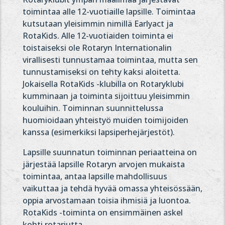
toimintaa alle 12-vuotiaille lapsille. Toimintaa
kutsutaan yleisimmin nimillä Earlyact ja
RotaKids. Alle 12-vuotiaiden toiminta ei
toistaiseksi ole Rotaryn Internationalin
virallisesti tunnustamaa toimintaa, mutta sen
tunnustamiseksi on tehty kaksi aloitetta.
Jokaisella RotaKids -klubilla on Rotaryklubi
kumminaan ja toiminta sijoittuu yleisimmin
kouluihin. Toiminnan suunnittelussa
huomioidaan yhteistyö muiden toimijoiden
kanssa (esimerkiksi lapsiperhejärjestöt).
Lapsille suunnatun toiminnan periaatteina on
järjestää lapsille Rotaryn arvojen mukaista
toimintaa, antaa lapsille mahdollisuus
vaikuttaa ja tehdä hyvää omassa yhteisössään,
oppia arvostamaan toisia ihmisiä ja luontoa.
RotaKids -toiminta on ensimmäinen askel
kohti rotariutta.