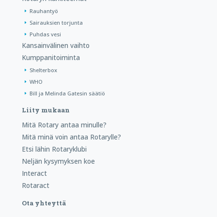
Rauhantyö
Sairauksien torjunta
Puhdas vesi
Kansainvälinen vaihto
Kumppanitoiminta
Shelterbox
WHO
Bill ja Melinda Gatesin säätiö
Liity mukaan
Mitä Rotary antaa minulle?
Mitä minä voin antaa Rotarylle?
Etsi lähin Rotaryklubi
Neljän kysymyksen koe
Interact
Rotaract
Ota yhteyttä