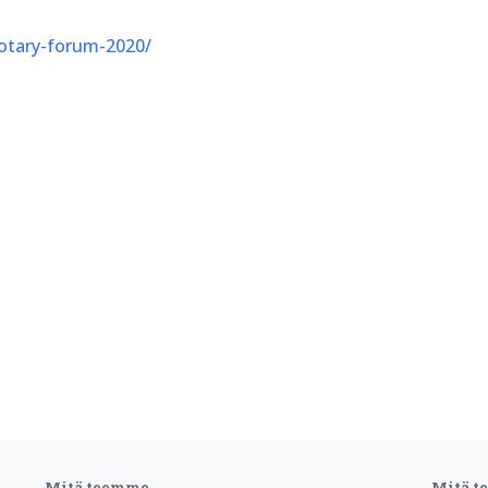
/rotary-forum-2020/
Mitä teemme
Mitä 