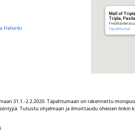
Mall of Trip
Tripla, Pasil
Fredikanterassi
la Helsinki
Tapahtumat
aan 31.1.-2.2.2020. Tapahtumaan on rakennettu monipuoli
esiintyjiä. Tutustu ohjelmaan ja ilmoittaudu oheisen linkin 
i