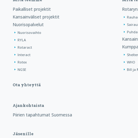
Paikalliset projektit
Rotaryn
Kansainväliset projektit
Rauha
Nuorisopalvelut
Sairau
Puhdas
Nuorisovaihto
Kansain
RYLA
Kumppa
Rotaract
Interact
Shelte
Rotex
WHO
NGSE
Bill j
Ota yhteyttä
Ajankohtaista
Piirien tapahtumat Suomessa
Jäsenille