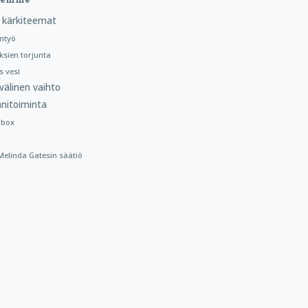
 kärkiteemat
ntyö
ksien torjunta
 vesi
välinen vaihto
nitoiminta
rbox
a Melinda Gatesin säätiö