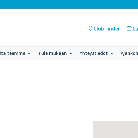
Club Finder
La
itä teemme
Tule mukaan
Yhteystiedot
Ajankoh