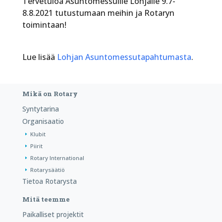
Tervetuloa Asuntomessuille Lohjalle 9.7-
8.8.2021 tutustumaan meihin ja Rotaryn
toimintaan!
Lue lisää
Lohjan Asuntomessutapahtumasta
.
Mikä on Rotary
Syntytarina
Organisaatio
Klubit
Piirit
Rotary International
Rotarysäätiö
Tietoa Rotarysta
Mitä teemme
Paikalliset projektit