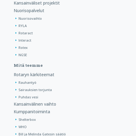
Kansainväliset projektit
Nuorisopalvelut
Nuorisovaihto
RYLA
Rotaract
Interact
Rotex
NGSE
Mitä teemme
Rotaryn kärkiteemat
Rauhantyö
Sairauksien torjunta
Puhdas vesi
Kansainvälinen vaihto
Kumppanitoiminta
Shelterbox
WHO
Bill ja Melinda Gatesin säätiö