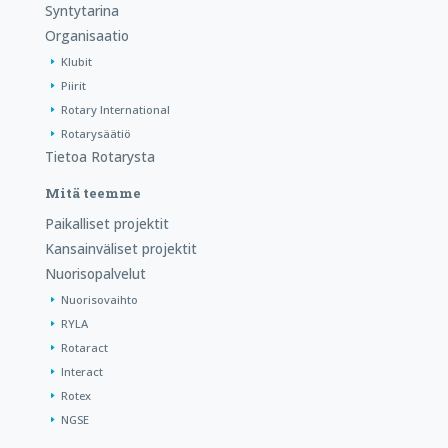
Syntytarina
Organisaatio
Klubit
Piirit
Rotary International
Rotarysäätiö
Tietoa Rotarysta
Mitä teemme
Paikalliset projektit
Kansainväliset projektit
Nuorisopalvelut
Nuorisovaihto
RYLA
Rotaract
Interact
Rotex
NGSE