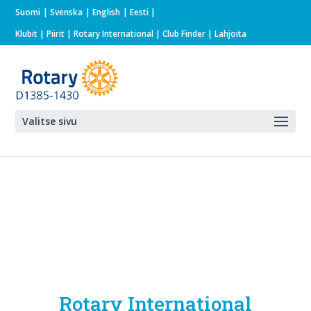
Suomi
Svenska
English
Eesti
Klubit
|
Piirit
|
Rotary International
| Club Finder
| Lahjoita
Valitse sivu
Rotary International