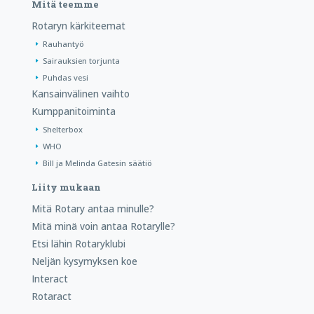
Mitä teemme
Rotaryn kärkiteemat
Rauhantyö
Sairauksien torjunta
Puhdas vesi
Kansainvälinen vaihto
Kumppanitoiminta
Shelterbox
WHO
Bill ja Melinda Gatesin säätiö
Liity mukaan
Mitä Rotary antaa minulle?
Mitä minä voin antaa Rotarylle?
Etsi lähin Rotaryklubi
Neljän kysymyksen koe
Interact
Rotaract