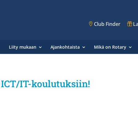
Club Finder
La
Liity mukaan
Ajankohtaista
Mikä on Rotary
ICT/IT-koulutuksiin!