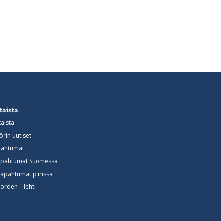
taista
aista
rin uutiset
apahtumat
 tapahtumat Suomessa
tapahtumat piirissä
orden – lehti