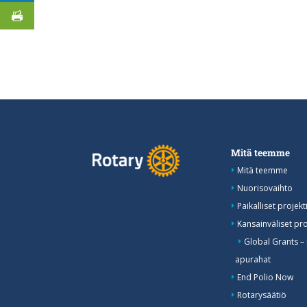
Mitä teemme
Mitä teemme
Nuorisovaihto
Paikalliset projekti
Kansainväliset pro
Global Grants –
apurahat
End Polio Now
Rotarysäätiö