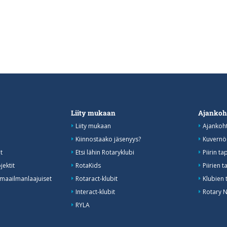
Liity mukaan
Ajankoh
Liity mukaan
Ajankoht
Kiinnostaako jäsenyys?
Kuvernöö
t
Etsi lähin Rotaryklubi
Piirin t
jektit
RotaKids
Piirien
 maailmanlaajuiset
Rotaract-klubit
Klubien 
Interact-klubit
Rotary N
RYLA