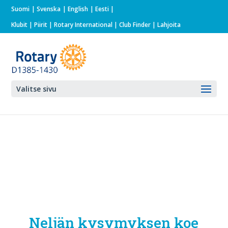
Suomi
Svenska
English
Eesti
Klubit
|
Piirit
|
Rotary International
| Club Finder
| Lahjoita
Valitse sivu
Neljän kysymyksen koe