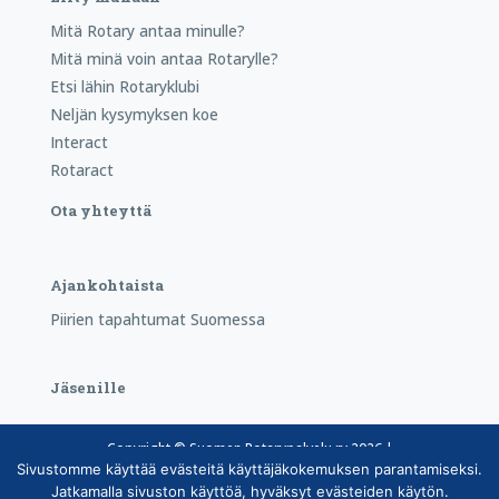
Mitä Rotary antaa minulle?
Mitä minä voin antaa Rotarylle?
Etsi lähin Rotaryklubi
Neljän kysymyksen koe
Interact
Rotaract
Ota yhteyttä
Ajankohtaista
Piirien tapahtumat Suomessa
Jäsenille
Copyright © Suomen Rotarypalvelu ry 2026 |
Sivustomme käyttää evästeitä käyttäjäkokemuksen parantamiseksi.
Jäsentietojärjestelmän tietosuojaseloste
|
Henkilötietojen
Jatkamalla sivuston käyttöä, hyväksyt evästeiden käytön.