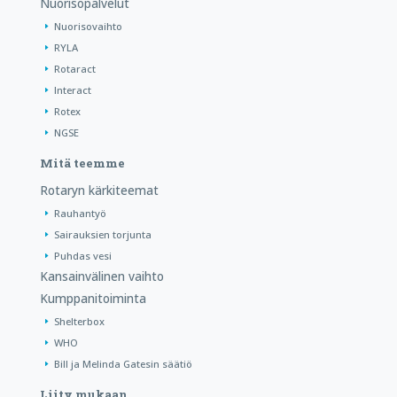
Nuorisopalvelut
Nuorisovaihto
RYLA
Rotaract
Interact
Rotex
NGSE
Mitä teemme
Rotaryn kärkiteemat
Rauhantyö
Sairauksien torjunta
Puhdas vesi
Kansainvälinen vaihto
Kumppanitoiminta
Shelterbox
WHO
Bill ja Melinda Gatesin säätiö
Liity mukaan