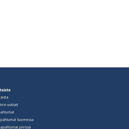
taista
aista
rin uutiset
apahtumat
 tapahtumat Suomessa
tapahtumat piirissä