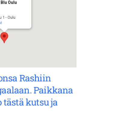
Blu Oulu
u 1 - Oulu
at
onsa Rashiin
iogaalaan. Paikkana
 tästä kutsu ja