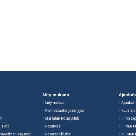
Liity mukaan
Ajankoh
Liity mukaan
Ajankoht
Kiinnostaako jäsenyys?
Kuvernöö
t
Etsi lähin Rotaryklubi
Piirin t
jektit
RotaKids
Piirien
 maailmanlaajuiset
Rotaract-klubit
Klubien 