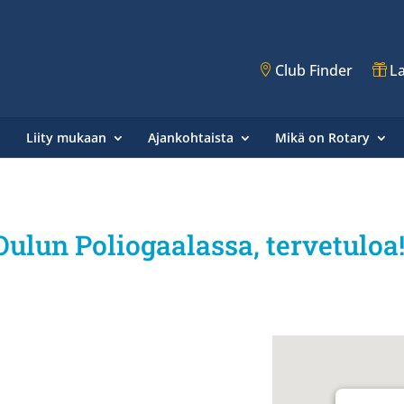
Club Finder
La
Liity mukaan
Ajankohtaista
Mikä on Rotary
Oulun Poliogaalassa, tervetuloa