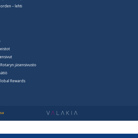
orden – lehti
e
neistot
sensivut
Rotaryn jäsensivusto
ätiö
Global Rewards
ssa