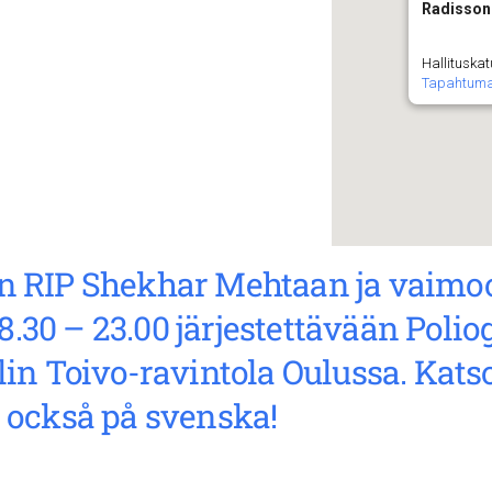
Radisson 
Hallituskat
Tapahtum
n RIP Shekhar Mehtaan ja vaimo
 18.30 – 23.00 järjestettävään Pol
in Toivo-ravintola Oulussa. Katso
 också på svenska!