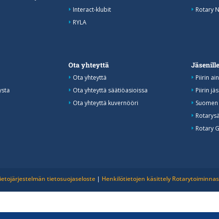
Interact-klubit
Rotary N
RYLA
Ota yhteyttä
Jäsenill
Ota yhteyttä
Piirin ai
ysta
Ota yhteyttä säätiöasioissa
Piirin jä
Ota yhteyttä kuvernööri
Suomen 
Rotarysä
Rotary 
ietojärjestelmän tietosuojaseloste
|
Henkilötietojen käsittely Rotarytoiminna